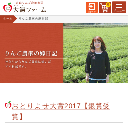
0
ホーム
りんご農家の嫁日記
おとりよせ大賞2017【銀賞受
賞】