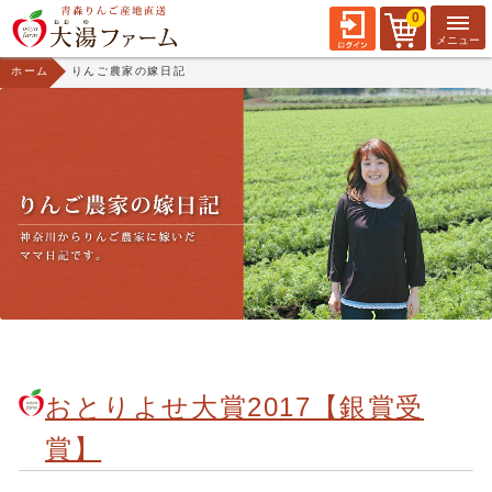
0
ホーム
りんご農家の嫁日記
おとりよせ大賞2017【銀賞受
賞】