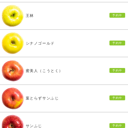
王林
シナノゴールド
蜜美人（こうとく）
葉とらずサンふじ
サンふじ