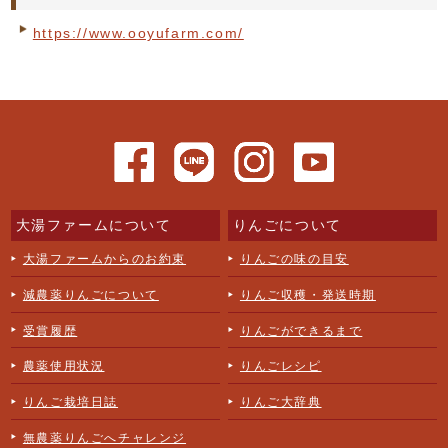
https://www.ooyufarm.com/
大湯ファームについて
りんごについて
大湯ファームからのお約束
りんごの味の目安
減農薬りんごについて
りんご収穫・発送時期
受賞履歴
りんごができるまで
農薬使用状況
りんごレシピ
りんご栽培日誌
りんご大辞典
無農薬りんごへチャレンジ