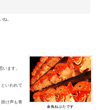
いね。
思います。
りといわれて
、掛け声も青
金魚ねぷたです