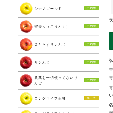
シナノゴールド
蜜美人（こうとく）
葉とらずサンふじ
サンふじ
農薬を一切使ってないり
んご
ロングライフ王林