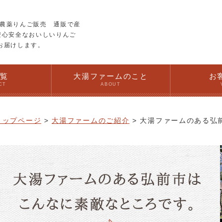
農薬りんご販売 通販で産
安心安全なおいしいりんご
お届けします。
一覧
大湯ファームのこと
お
CT
ABOUT
トップページ
大湯ファームのご紹介
大湯ファームのある弘