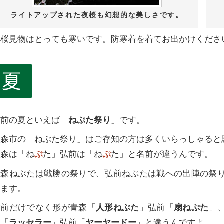
ライトアップされた夜桜も幻想的な美しさです。
夜桜見物はとっても寒いです。防寒着を着てお出かけくださ
夏
弘前の夏といえば「
ねぷた祭り
」です。
青森市の「ねぶた祭り」はご存知の方は多くいらっしゃると
青森は「ね
ぶ
た」弘前は「ね
ぷ
た」と名前が違うんです。
青森ねぶたは戦勝の祭りで、弘前ねぷたは戦への出陣の祭
います。
名前だけでなく形が青森「
人形ねぶた
」弘前「
扇ねぷた
」
森「
ラッセラー
」弘前「
ヤーヤードー
」と違うんですよ。