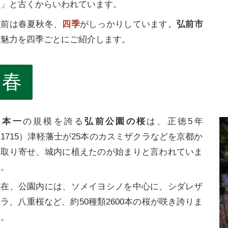
ち
」と古くからいわれています。
弘前は春夏秋冬、
四季
がしっかりしています。
弘前市
の魅力を四季ごとにご紹介します。
春
日本一
の規模を誇る
弘前公園の桜
は、正徳5年
1715）津軽藩士が25本のカスミザクラなどを京都か
ら取り寄せ、城内に植えたのが始まりと言われていま
す。
現在、公園内には、ソメイヨシノを中心に、シダレザ
ラ、八重桜など、約50種類2600本の桜が咲き誇りま
す。