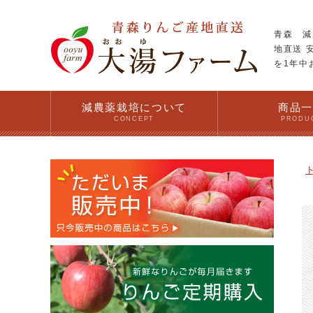
青森 減
地直送 
を1年中
減農薬栽培について
商品
CONCEPT
PRODU