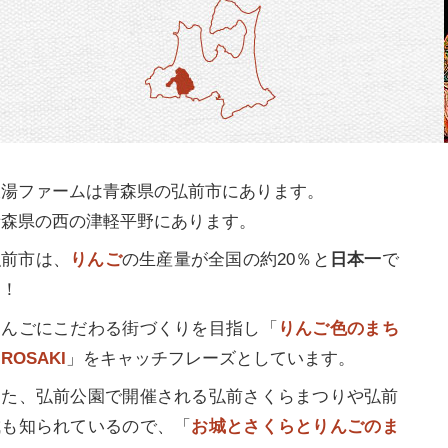
大湯ファームは青森県の弘前市にあります。
青森県の西の津軽平野にあります。
弘前市は、
りんご
の生産量が全国の約20％と
日本一
で
す！
りんごにこだわる街づくりを目指し「
りんご色のまち
IROSAKI
」をキャッチフレーズとしています。
また、弘前公園で開催される弘前さくらまつりや弘前
城も知られているので、「
お城とさくらとりんごのま