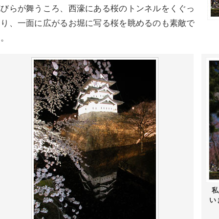
花びらが舞うころ、西濠にある桜のトンネルをくぐっ
たり、一面に広がるお堀に写る桜を眺めるのも素敵で
す。
い