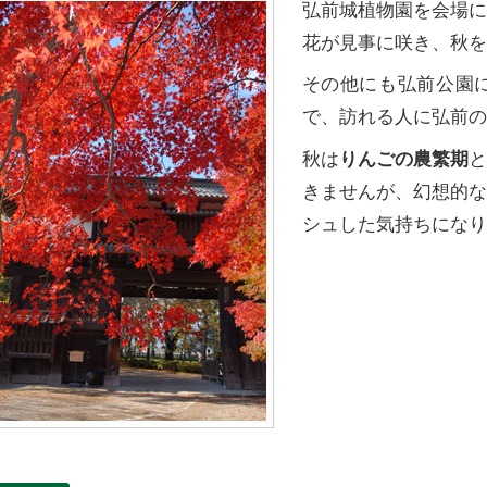
弘前城植物園を会場
花が見事に咲き、秋を
その他にも弘前公園
で、訪れる人に弘前の
秋は
りんごの農繁期
きませんが、幻想的
シュした気持ちになり