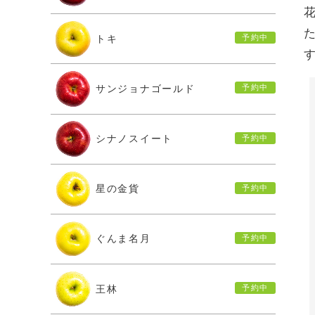
トキ
サンジョナゴールド
シナノスイート
星の金貨
ぐんま名月
王林