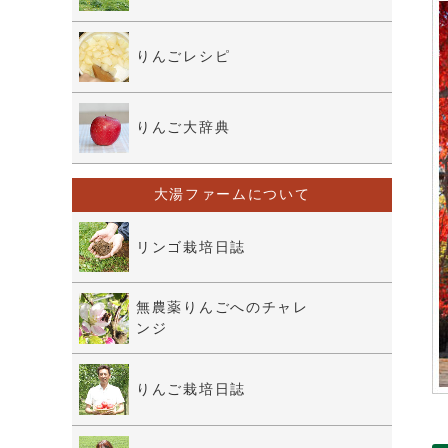
りんごレシピ
りんご大辞典
大湯ファームについて
リンゴ栽培日誌
無農薬りんごへのチャレ
ンジ
りんご栽培日誌