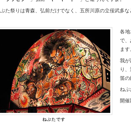
ねぷた祭りは青森、弘前だけでなく、五所川原の立佞武多な
各地
で、
ます
我が
り、
笛の
ねぷ
開催
ねぷたです