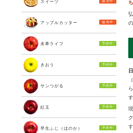
スイーツ
アップルカッター
未希ライフ
きおう
（
サンつがる
紅玉
ク
早生ふじ（ほのか）