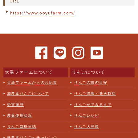
URL
https://www.ooyufarm.com/
大湯ファームについて
りんごについて
大湯ファームからのお約束
りんごの味の目安
減農薬りんごについて
りんご収穫・発送時期
受賞履歴
りんごができるまで
農薬使用状況
りんごレシピ
りんご栽培日誌
りんご大辞典
無農薬りんごへチャレンジ