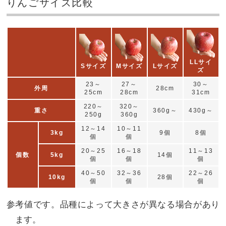
りんごサイズ比較
LLサイ
Sサイズ
Mサイズ
Lサイズ
ズ
23～
27～
30～
外周
28cm
25cm
28cm
31cm
220～
320～
重さ
360g～
430g～
250g
360g
12～14
10～11
3kg
9個
8個
個
個
20～25
16～18
11～13
個数
5kg
14個
個
個
個
40～50
32～36
22～26
10kg
28個
個
個
個
参考値です。品種によって大きさが異なる場合があり
ます。