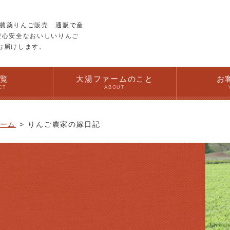
農薬りんご販売 通販で産
安心安全なおいしいりんご
お届けします。
一覧
大湯ファームのこと
お
CT
ABOUT
ーム
りんご農家の嫁日記