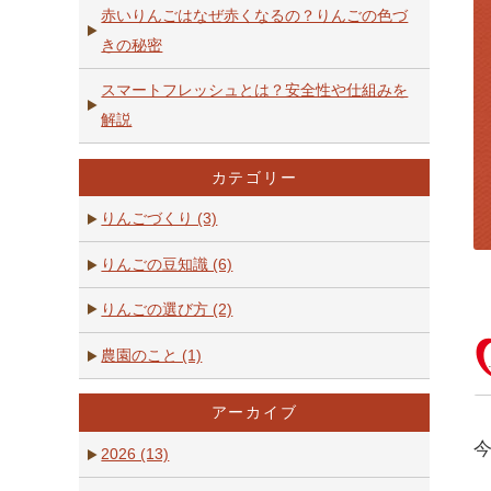
赤いりんごはなぜ赤くなるの？りんごの色づ
きの秘密
スマートフレッシュとは？安全性や仕組みを
解説
カテゴリー
りんごづくり (3)
りんごの豆知識 (6)
りんごの選び方 (2)
農園のこと (1)
アーカイブ
2026 (13)