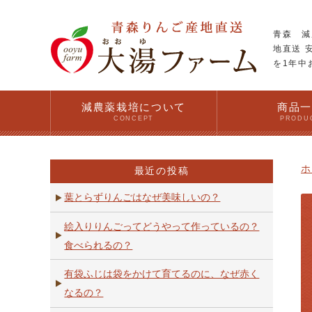
青森 減
地直送 
を1年中
減農薬栽培について
商品
CONCEPT
PRODU
ホ
最近の投稿
葉とらずりんごはなぜ美味しいの？
絵入りりんごってどうやって作っているの？
食べられるの？
有袋ふじは袋をかけて育てるのに、なぜ赤く
なるの？