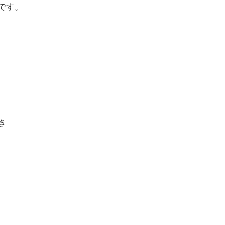
です。
き