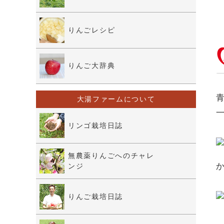
りんごレシピ
りんご大辞典
大湯ファームについて
リンゴ栽培日誌
無農薬りんごへのチャレ
ンジ
りんご栽培日誌