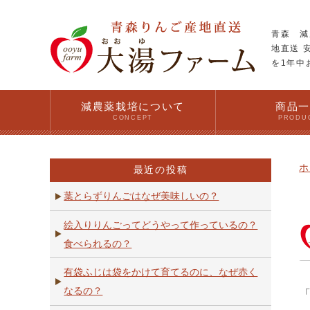
青森 減
地直送 
を1年中
減農薬栽培について
商品
CONCEPT
PRODU
ホ
最近の投稿
葉とらずりんごはなぜ美味しいの？
絵入りりんごってどうやって作っているの？
食べられるの？
有袋ふじは袋をかけて育てるのに、なぜ赤く
なるの？