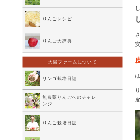
りんごレシピ
りんご大辞典
大湯ファームについて
リンゴ栽培日誌
無農薬りんごへのチャレ
ンジ
りんご栽培日誌