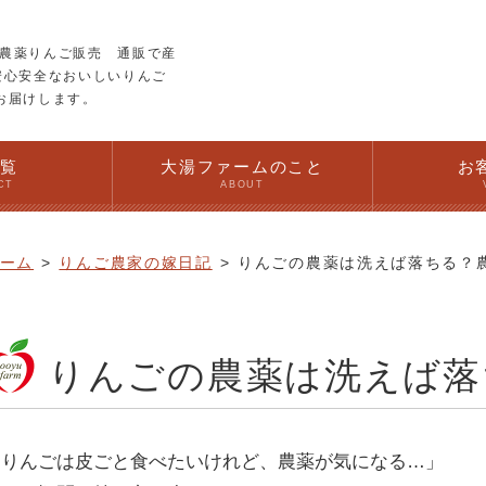
農薬りんご販売 通販で産
安心安全なおいしいりんご
お届けします。
一覧
大湯ファームのこと
お
CT
ABOUT
ーム
りんご農家の嫁日記
りんごの農薬は洗えば落ちる？
りんごの農薬は洗えば落
「りんごは皮ごと食べたいけれど、農薬が気になる…」