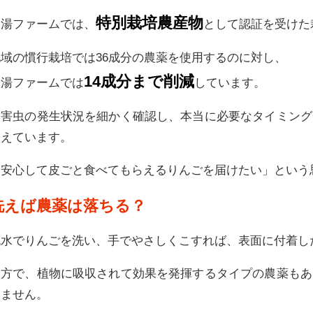
特別栽培農産物
大湯ファームでは、
として認証を受けた
地域の慣行栽培では36成分の農薬を使用するのに対し、
14成分まで削減
大湯ファームでは
しています。
病害虫の発生状況を細かく確認し、本当に必要なタイミング
抑えています。
「安心して皮ごと食べてもらえるりんごを届けたい」という
洗えば農薬は落ちる？
流水でりんごを洗い、手でやさしくこすれば、表面に付着し
一方で、植物に吸収されて効果を発揮するタイプの農薬もあ
きません。