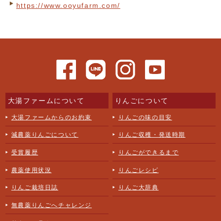
https://www.ooyufarm.com/
大湯ファームについて
りんごについて
大湯ファームからのお約束
りんごの味の目安
減農薬りんごについて
りんご収穫・発送時期
受賞履歴
りんごができるまで
農薬使用状況
りんごレシピ
りんご栽培日誌
りんご大辞典
無農薬りんごへチャレンジ