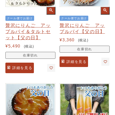
クール便でお届け
クール便でお届け
贅沢にりんご アッ
贅沢にりんご アッ
プルパイ＆タルトセ
プルパイ【父の日】
ット【父の日】
¥
3,360
税込
¥
5,490
税込
在庫切れ
在庫切れ
詳細を見る
詳細を見る