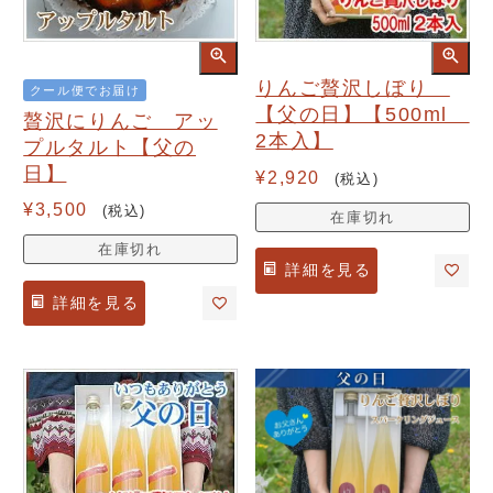
りんご贅沢しぼり
クール便でお届け
【父の日】【500ml
贅沢にりんご アッ
2本入】
プルタルト【父の
日】
¥
2,920
税込
¥
3,500
税込
在庫切れ
在庫切れ
詳細を見る
詳細を見る