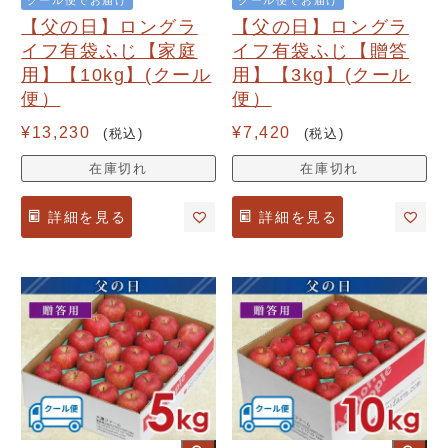
【父の日】ロングラ
【父の日】ロングラ
イフ有袋ふじ【家庭
イフ有袋ふじ【贈答
用】【10kg】(クール
用】【3kg】(クール
便）
便）
¥
13,230
¥
7,420
税込
税込
在庫切れ
在庫切れ
詳細を見る
詳細を見る