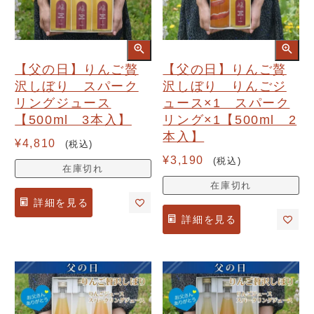
【父の日】りんご贅
【父の日】りんご贅
沢しぼり スパーク
沢しぼり りんごジ
リングジュース
ュース×1 スパーク
【500ml 3本入】
リング×1【500ml 2
本入】
¥
4,810
税込
¥
3,190
税込
在庫切れ
在庫切れ
詳細を見る
詳細を見る