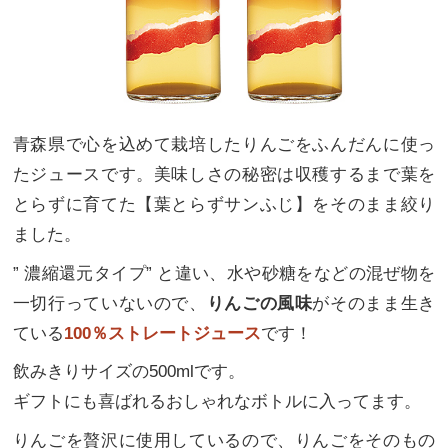
青森県で心を込めて栽培したりんごをふんだんに使っ
たジュースです。美味しさの秘密は収穫するまで葉を
とらずに育てた【葉とらずサンふじ】をそのまま絞り
ました。
” 濃縮還元タイプ” と違い、水や砂糖をなどの混ぜ物を
一切行っていないので、
りんごの風味
がそのまま生き
ている
100％ストレートジュース
です！
飲みきりサイズの500mlです。
ギフトにも喜ばれるおしゃれなボトルに入ってます。
りんごを贅沢に使用しているので、りんごをそのもの