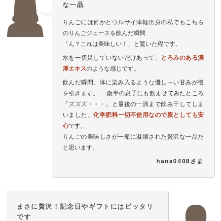
な一品
りんごには何かとウルサイ津軽出身の私でもこちら
のりんごジュースを飲んだ瞬間
「ん？これは美味しい！」と驚いた程です。
水を一切足していないだけあって、
とろみのある濃
厚エキス
のような感じです。
飲んだ瞬間、体に染み入るような優し～い甘みが後
を引きます。 一歳半の息子にも飲ませてみたところ
「ズズズ・・・」と最後の一滴まで飲み干してしま
いました。
化学肥料一切不使用なので親としても安
心
です。
りんごの美味しさが一瓶に凝縮された贅沢な一品だ
と思います。
hana0408さま
まさに贅沢！記念日やギフトにはピッタリ
です