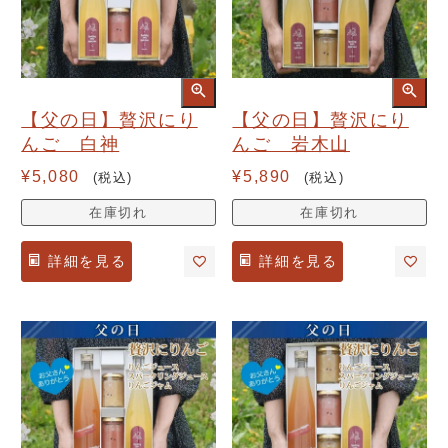
【父の日】贅沢にり
【父の日】贅沢にり
んご 白神
んご 岩木山
¥
5,080
¥
5,890
税込
税込
在庫切れ
在庫切れ
詳細を見る
詳細を見る