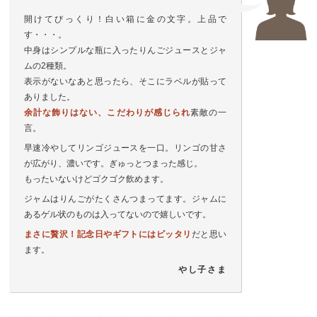
開けてびっくり！白い箱に金の文字。上品で
す・・・。
中身はシンプルな瓶に入ったりんごジュースとジャ
ムの2種類。
表示がないなあと思ったら、そこにラベルが貼って
ありました。
余計な飾りはない、こだわりが感じられ
素敵の一
言。
早速冷やしてリンゴジュースを一口。リンゴの甘さ
が広がり、濃いです。ぎゅっとつまった感じ。
もったいないけどゴクゴク飲めます。
ジャムはりんごがたくさんつまってます。ジャムに
あるゲル状のものは入ってないので嬉しいです。
まさに贅沢！記念日やギフトにはピッタリ
だと思い
ます。
やし子さま