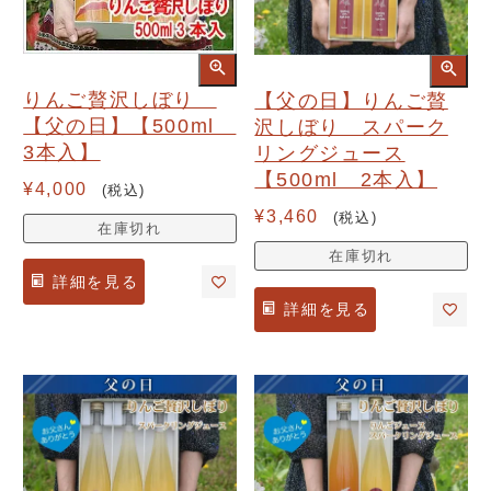
りんご贅沢しぼり
【父の日】りんご贅
【父の日】【500ml
沢しぼり スパーク
3本入】
リングジュース
【500ml 2本入】
¥
4,000
税込
¥
3,460
税込
在庫切れ
在庫切れ
詳細を見る
詳細を見る