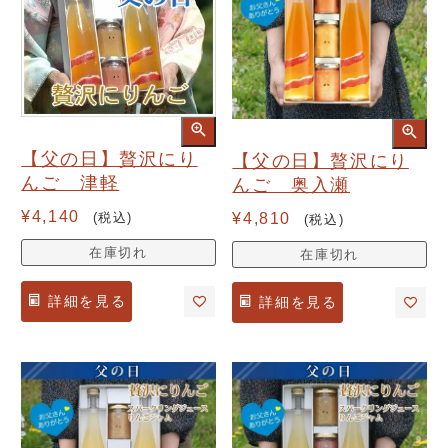
【父の日】贅沢にり
【父の日】贅沢にり
んご 津軽
んご 奥入瀬
¥
4,140
¥
4,810
税込
税込
在庫切れ
在庫切れ
詳細を見る
詳細を見る