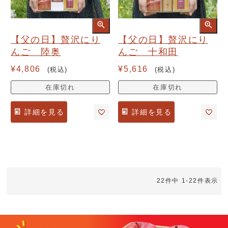
【父の日】贅沢にり
【父の日】贅沢にり
んご 陸奥
んご 十和田
¥
4,806
¥
5,616
税込
税込
在庫切れ
在庫切れ
詳細を見る
詳細を見る
22
件中
1
-
22
件表示