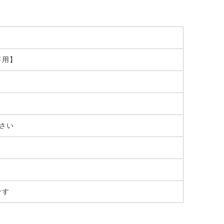
答用】
さい
です