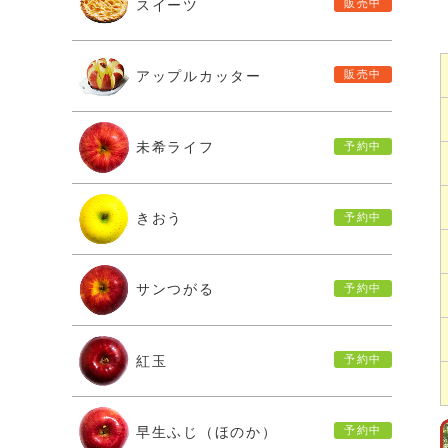
スイーツ
アップルカッター
未希ライフ
きおう
サンつがる
紅玉
早生ふじ（ほのか）