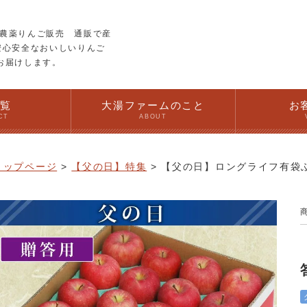
農薬りんご販売 通販で産
安心安全なおいしいりんご
お届けします。
一覧
大湯ファームのこと
お
CT
ABOUT
トップページ
【父の日】特集
【父の日】ロングライフ有袋ふ