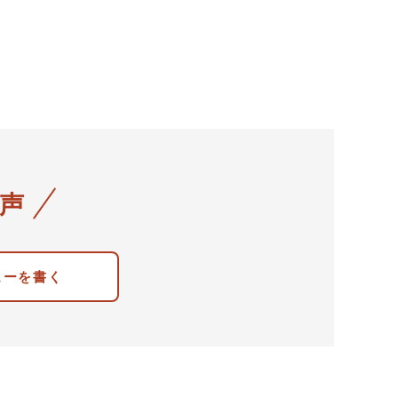
声
ューを書く