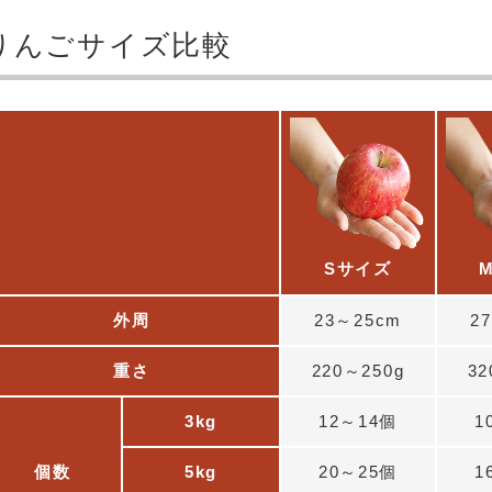
りんごサイズ比較
Sサイズ
外周
23～25cm
2
重さ
220～250g
32
3kg
12～14個
1
個数
5kg
20～25個
1