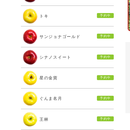
トキ
サンジョナゴールド
シナノスイート
星の金貨
ぐんま名月
王林