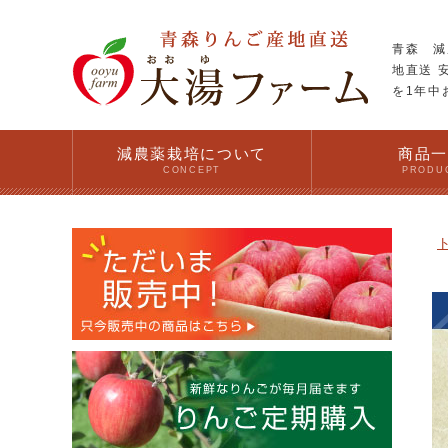
青森 減
地直送 
を1年中
減農薬栽培について
商品
CONCEPT
PRODU