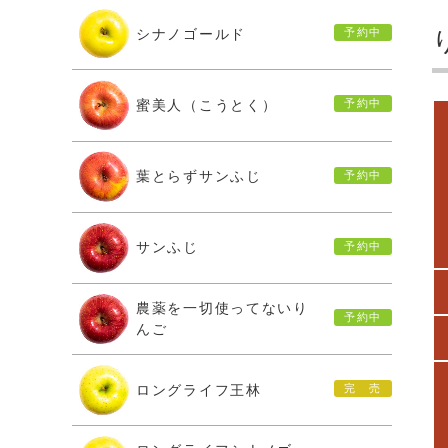
シナノゴールド
蜜美人（こうとく）
葉とらずサンふじ
サンふじ
農薬を一切使ってないり
んご
ロングライフ王林