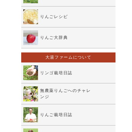
りんごレシピ
りんご大辞典
大湯ファームについて
リンゴ栽培日誌
無農薬りんごへのチャレ
ンジ
りんご栽培日誌