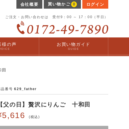
買い物かご
0
会社概要
ログイン
ご注文・お問い合わせは 受付9：00 ～ 17：00（平日）
客様の声
お買い物ガイド
VOICE
GUIDE
和田
商品番号
629_father
【父の日】贅沢にりんご 十和田
¥
5,616
税込