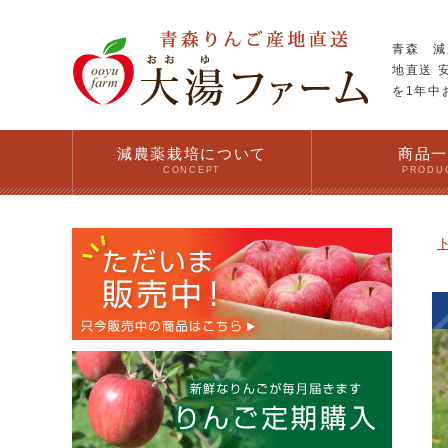
青森 減
地直送 
を1年中
減農薬栽培について
商品
CONCEPT
PRODU