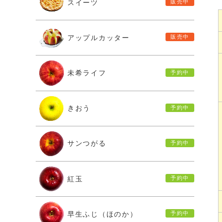
スイーツ
アップルカッター
未希ライフ
きおう
サンつがる
紅玉
早生ふじ（ほのか）