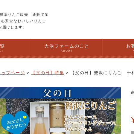
農薬りんご販売 通販で産
安心安全なおいしいりんご
お届けします。
一覧
大湯ファームのこと
お
CT
ABOUT
トップページ
【父の日】特集
【父の日】贅沢にりんご 十