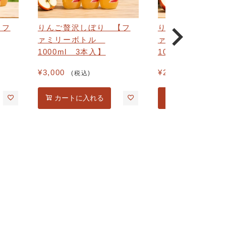
【フ
りんご贅沢しぼり 【フ
りんご贅沢しぼり
ァミリーボトル
ァミリーボトル
1000ml 3本入】
1000ml 2本入】
¥
3,000
¥
2,000
税込
税込
カートに入れる
カートに入れる