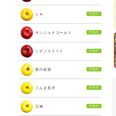
トキ
サンジョナゴールド
シナノスイート
星の金貨
ぐんま名月
王林