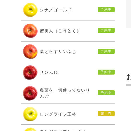
シナノゴールド
蜜美人（こうとく）
葉とらずサンふじ
サンふじ
農薬を一切使ってないり
んご
ロングライフ王林