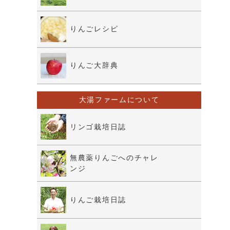
りんごレシピ
りんご大辞典
大湯ファームについて
リンゴ栽培日誌
無農薬りんごへのチャレ
ンジ
りんご栽培日誌