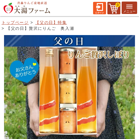
0
トップページ
【父の日】特集
【父の日】贅沢にりんご 奥入瀬