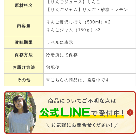
【りんごジュース】りんご
原材料名
【りんごジャム】りんご・砂糖・レモン
りんご贅沢しぼり（500ml）×2
内容量
りんごジャム（150ｇ）×3
賞味期限
ラベルに表示
保存方法
冷暗所にて保存
お届け方法
宅配便
その他
※こちらの商品は、発送中です