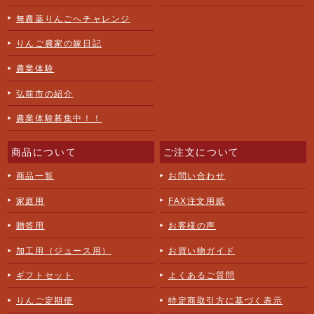
無農薬りんごへチャレンジ
りんご農家の嫁日記
農業体験
弘前市の紹介
農業体験募集中！！
商品について
ご注文について
商品一覧
お問い合わせ
家庭用
FAX注文用紙
贈答用
お客様の声
加工用（ジュース用）
お買い物ガイド
ギフトセット
よくあるご質問
りんご定期便
特定商取引方に基づく表示