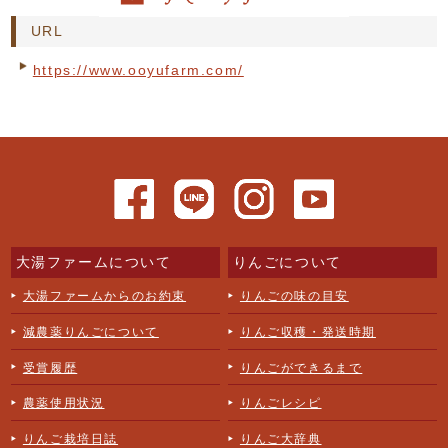
URL
https://www.ooyufarm.com/
大湯ファームについて
りんごについて
大湯ファームからのお約束
りんごの味の目安
減農薬りんごについて
りんご収穫・発送時期
受賞履歴
りんごができるまで
農薬使用状況
りんごレシピ
りんご栽培日誌
りんご大辞典