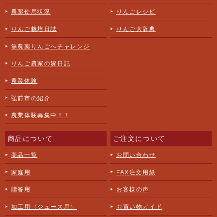
農薬使用状況
りんごレシピ
りんご栽培日誌
りんご大辞典
無農薬りんごへチャレンジ
りんご農家の嫁日記
農業体験
弘前市の紹介
農業体験募集中！！
商品について
ご注文について
商品一覧
お問い合わせ
家庭用
FAX注文用紙
贈答用
お客様の声
加工用（ジュース用）
お買い物ガイド