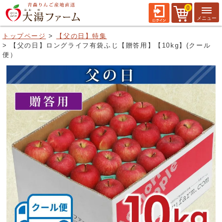
0
トップページ
【父の日】特集
【父の日】ロングライフ有袋ふじ【贈答用】【10kg】(クール
便）