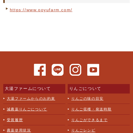
https://www.ooyufarm.com/
大湯ファームについて
りんごについて
大湯ファームからのお約束
りんごの味の目安
減農薬りんごについて
りんご収穫・発送時期
受賞履歴
りんごができるまで
農薬使用状況
りんごレシピ