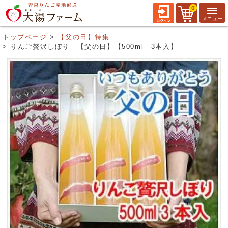
0
トップページ
【父の日】特集
りんご贅沢しぼり 【父の日】【500ml 3本入】