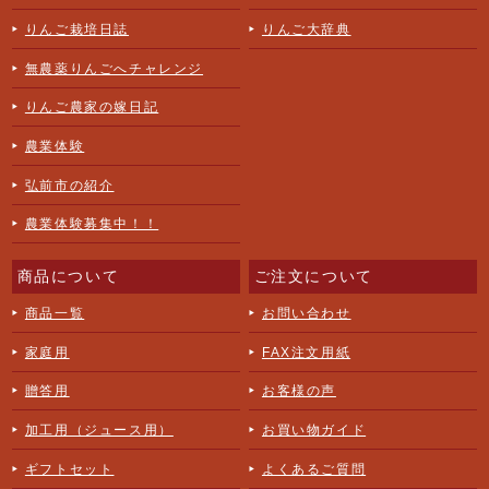
りんご栽培日誌
りんご大辞典
無農薬りんごへチャレンジ
りんご農家の嫁日記
農業体験
弘前市の紹介
農業体験募集中！！
商品について
ご注文について
商品一覧
お問い合わせ
家庭用
FAX注文用紙
贈答用
お客様の声
加工用（ジュース用）
お買い物ガイド
ギフトセット
よくあるご質問