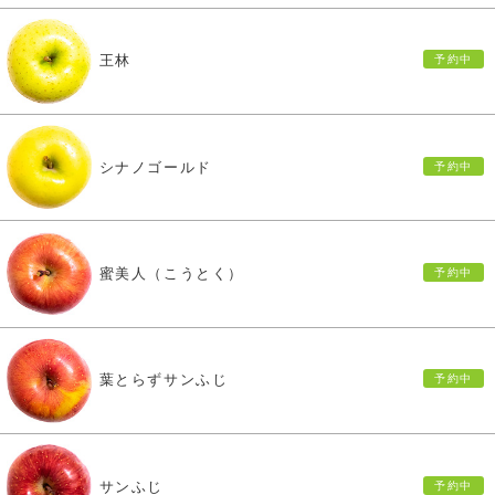
王林
シナノゴールド
蜜美人（こうとく）
葉とらずサンふじ
サンふじ