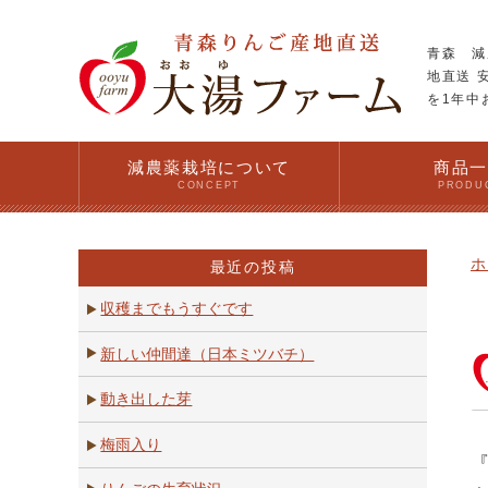
青森 減
地直送 
を1年中
減農薬栽培について
商品
CONCEPT
PRODU
ホ
最近の投稿
収穫までもうすぐです
新しい仲間達（日本ミツバチ）
動き出した芽
梅雨入り