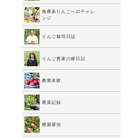
無農薬りんごへのチャレ
ンジ
りんご栽培日誌
りんご農家の嫁日記
農業体験
農薬記録
農園通信