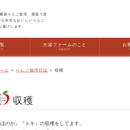
農薬りんご販売 通販で産
安心安全なおいしいりんご
お届けします。
一覧
大湯ファームのこと
お
CT
ABOUT
ーム
りんご栽培日誌
収穫
収穫
『ほのか』『トキ』の収穫をしてます。