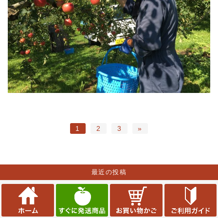
1
2
3
»
最近の投稿
収穫までもうすぐです
新しい仲間達（日本ミツバチ）