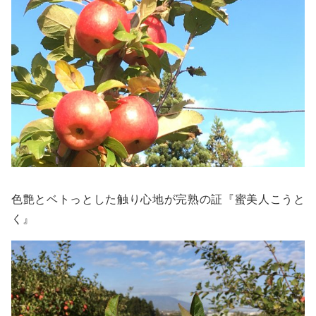
色艶とベトっとした触り心地が完熟の証『蜜美人こうと
く』