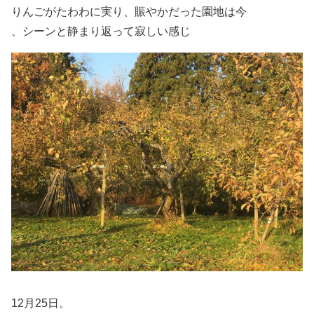
りんごがたわわに実り、賑やかだった園地は今
、シーンと静まり返って寂しい感じ
12月25日。