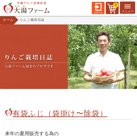
0
ホーム
りんご栽培日誌
有袋ふじ（袋掛け〜除袋）
来年の夏用販売する為の