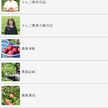
りんご栽培日誌
りんご農家の嫁日記
農業体験
農薬記録
農園通信