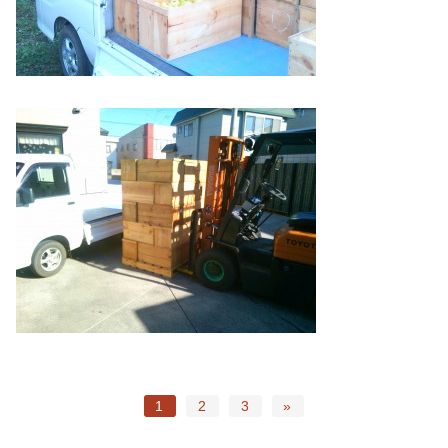
1
2
3
»