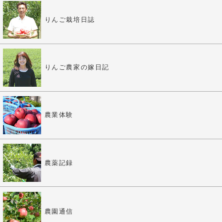
りんご栽培日誌
りんご農家の嫁日記
農業体験
農薬記録
農園通信