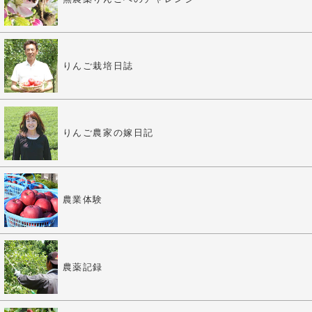
りんご栽培日誌
りんご農家の嫁日記
農業体験
農薬記録