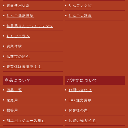
農薬使用状況
りんごレシピ
りんご栽培日誌
りんご大辞典
無農薬りんごへチャレンジ
りんごコラム
農業体験
弘前市の紹介
農業体験募集中！！
商品について
ご注文について
商品一覧
お問い合わせ
家庭用
FAX注文用紙
贈答用
お客様の声
加工用（ジュース用）
お買い物ガイド