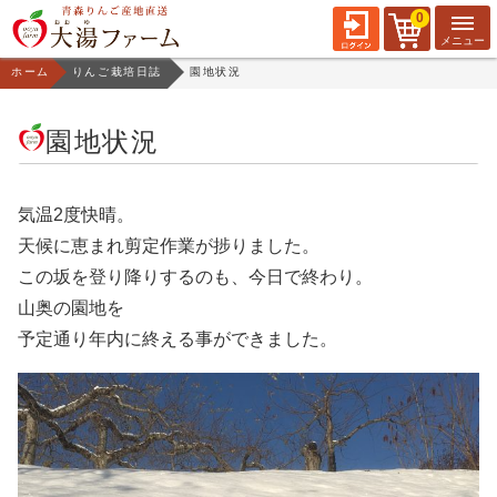
0
ホーム
りんご栽培日誌
園地状況
園地状況
気温2度快晴。
天候に恵まれ剪定作業が捗りました。
この坂を登り降りするのも、今日で終わり。
山奥の園地を
予定通り年内に終える事ができました。