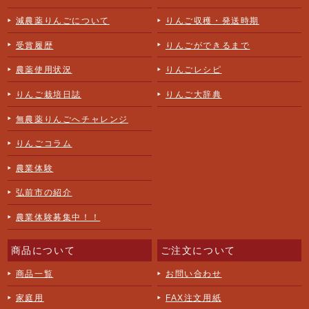
減農薬りんごについて
りんご収穫・発送時期
受賞履歴
りんごができるまで
農薬使用状況
りんごレシピ
りんご栽培日誌
りんご大辞典
無農薬りんごへチャレンジ
りんごコラム
農業体験
弘前市の紹介
農業体験募集中！！
商品について
ご注文について
商品一覧
お問い合わせ
家庭用
FAX注文用紙