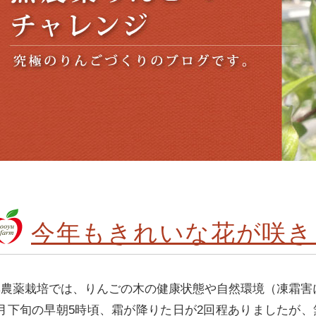
今年もきれいな花が咲き
無農薬栽培では、りんごの木の健康状態や自然環境（凍霜害
4月下旬の早朝5時頃、霜が降りた日が2回程ありましたが