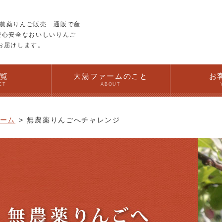
農薬りんご販売 通販で産
安心安全なおいしいりんご
お届けします。
一覧
大湯ファームのこと
お
CT
ABOUT
ーム
無農薬りんごへチャレンジ