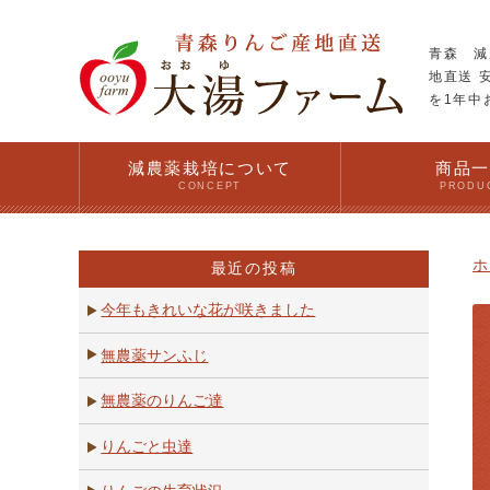
青森 減
地直送 
を1年中
減農薬栽培について
商品
CONCEPT
PRODU
ホ
最近の投稿
今年もきれいな花が咲きました
無農薬サンふじ
無農薬のりんご達
りんごと虫達