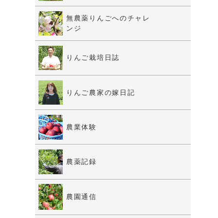
無農薬りんごへのチャレ
ンジ
りんご栽培日誌
りんご農家の嫁日記
農業体験
農薬記録
農園通信