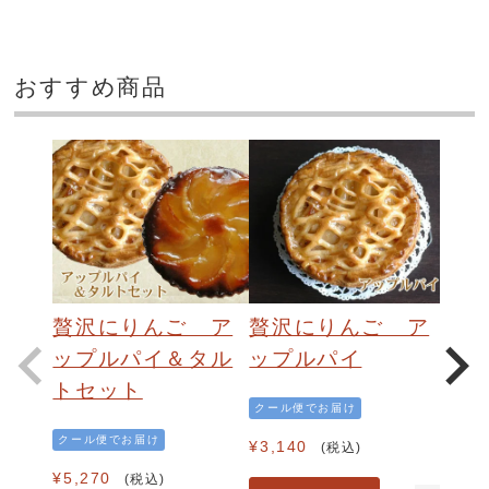
おすすめ商品
贅沢にりんご ア
贅沢にりんご ア
ップルパイ＆タル
ップルパイ
トセット
クール便でお届け
クール便でお届け
¥
3,140
税込
¥
5,270
税込