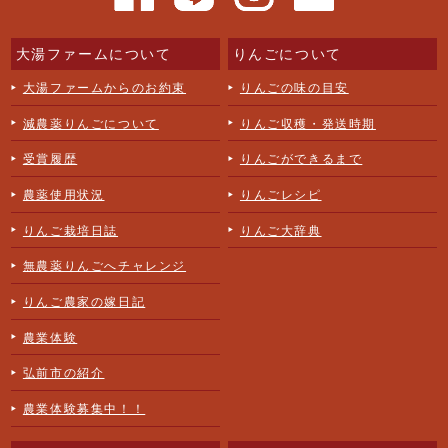
大湯ファームについて
りんごについて
大湯ファームからのお約束
りんごの味の目安
減農薬りんごについて
りんご収穫・発送時期
受賞履歴
りんごができるまで
農薬使用状況
りんごレシピ
りんご栽培日誌
りんご大辞典
無農薬りんごへチャレンジ
りんご農家の嫁日記
農業体験
弘前市の紹介
農業体験募集中！！