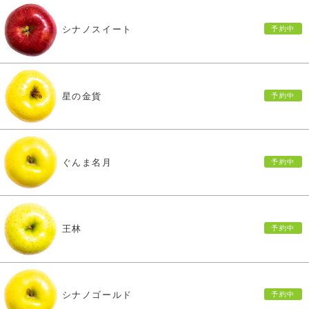
シナノスイート
星の金貨
ぐんま名月
王林
シナノゴールド