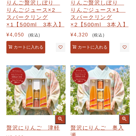
りんご贅沢しぼり
りんご贅沢しぼり
りんごジュース×2
りんごジュース×1
スパークリング
スパークリング
×1【500ml 3本入】
×2【500ml 3本入】
¥
4,050
¥
4,320
税込
税込
カートに入れる
カートに入れる
贅沢にりんご 津軽
贅沢にりんご 奥入
瀬