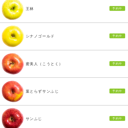
王林
シナノゴールド
蜜美人（こうとく）
葉とらずサンふじ
サンふじ