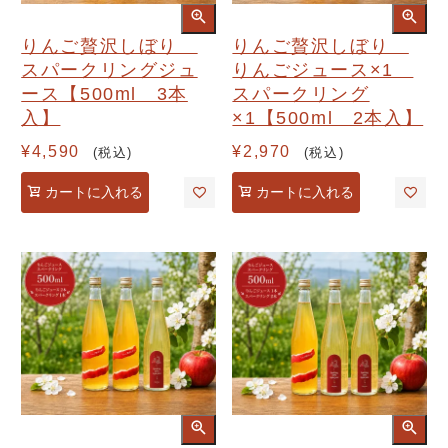
りんご贅沢しぼり
りんご贅沢しぼり
スパークリングジュ
りんごジュース×1
ース【500ml 3本
スパークリング
入】
×1【500ml 2本入】
¥
4,590
¥
2,970
税込
税込
カートに入れる
カートに入れる