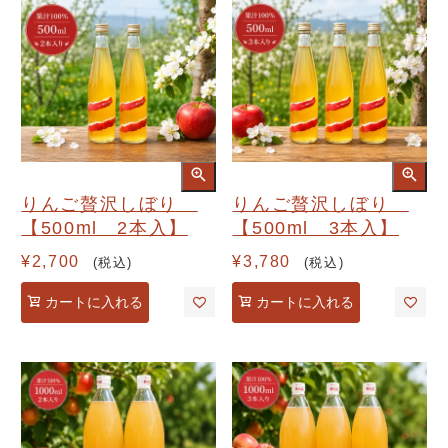
りんご贅沢しぼり
りんご贅沢しぼり
【500ml 2本入】
【500ml 3本入】
¥
2,700
¥
3,780
税込
税込
カートに入れる
カートに入れる