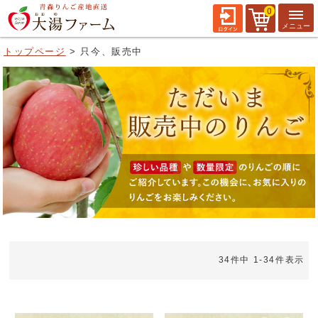
0
トップページ
只今、販売中
34
件中
1
-
34
件表示