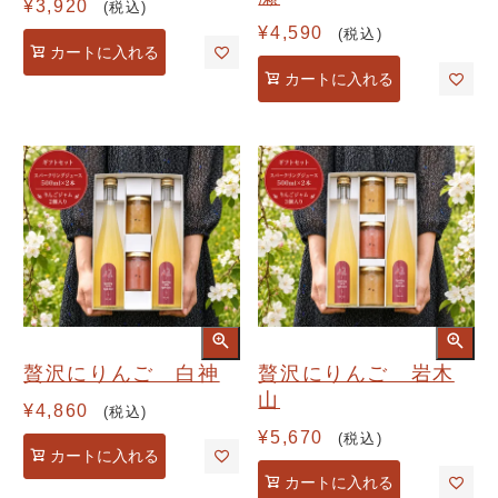
¥
3,920
税込
¥
4,590
税込
カートに入れる
カートに入れる
贅沢にりんご 白神
贅沢にりんご 岩木
山
¥
4,860
税込
¥
5,670
税込
カートに入れる
カートに入れる