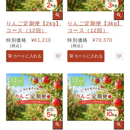
りんご定期便【2kg】
りんご定期便【3kg】
コース（12回）
コース（12回）
特別価格
¥
61,210
特別価格
¥
70,370
税込
税込
カートに入れる
カートに入れる