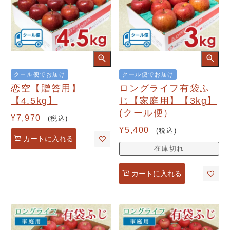
クール便でお届け
クール便でお届け
恋空【贈答用】
ロングライフ有袋ふ
【4.5kg】
じ【家庭用】【3kg】
(クール便）
¥
7,970
税込
¥
5,400
税込
カートに入れる
在庫切れ
カートに入れる