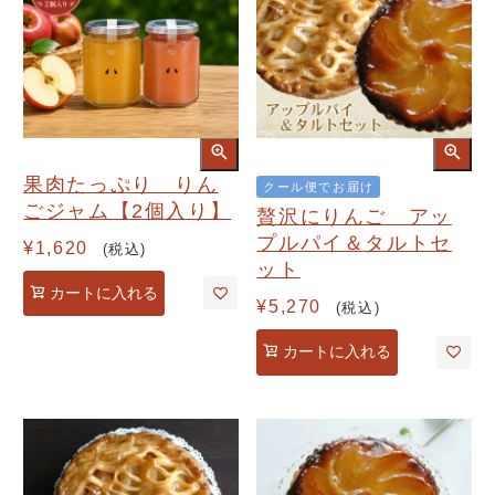
果肉たっぷり りん
クール便でお届け
ごジャム【2個入り】
贅沢にりんご アッ
プルパイ＆タルトセ
¥
1,620
税込
ット
カートに入れる
¥
5,270
税込
カートに入れる