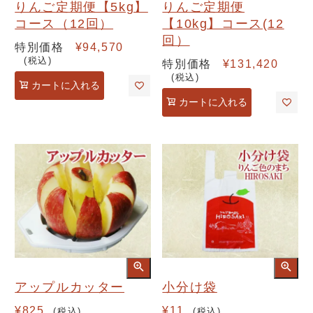
りんご定期便【5kg】
りんご定期便
コース（12回）
【10kg】コース(12
回）
特別価格
¥
94,570
税込
特別価格
¥
131,420
税込
カートに入れる
カートに入れる
アップルカッター
小分け袋
¥
825
¥
11
税込
税込