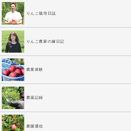
りんご栽培日誌
りんご農家の嫁日記
農業体験
農薬記録
農園通信