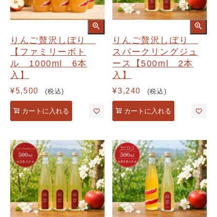
りんご贅沢しぼり
りんご贅沢しぼり
【ファミリーボト
スパークリングジュ
ル 1000ml 6本
ース【500ml 2本
入】
入】
¥
5,500
¥
3,240
税込
税込
カートに入れる
カートに入れる