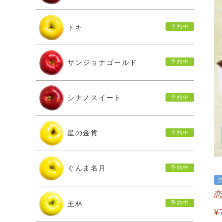
トキ
サンジョナゴールド
シナノスイート
星の金貨
ぐんま名月
恋
王林
¥