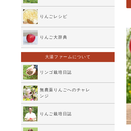
りんごレシピ
りんご大辞典
大湯ファームについて
リンゴ栽培日誌
無農薬りんごへのチャレ
ンジ
りんご栽培日誌