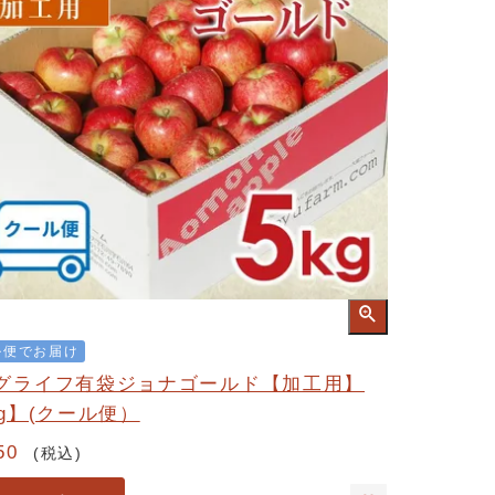
ル便でお届け
グライフ有袋ジョナゴールド【加工用】
kg】(クール便）
50
税込