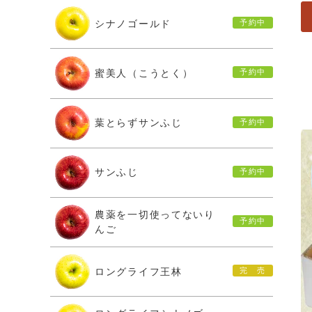
シナノゴールド
蜜美人（こうとく）
葉とらずサンふじ
サンふじ
農薬を一切使ってないり
んご
ロングライフ王林