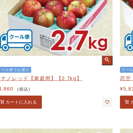
クール便でお届け
クー
シナノレッド【家庭用】【2.7kg】
恋空
4,860
¥
5,8
税込
カートに入れる