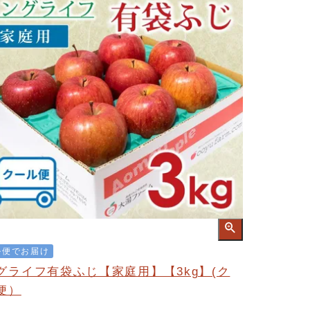
ル便でお届け
グライフ有袋ふじ【家庭用】【3kg】(ク
便）