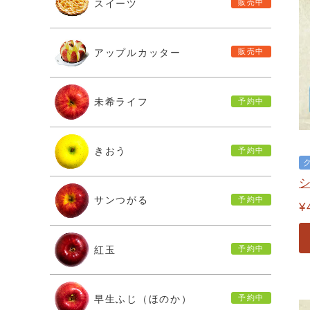
スイーツ
アップルカッター
未希ライフ
きおう
サンつがる
¥
紅玉
早生ふじ（ほのか）