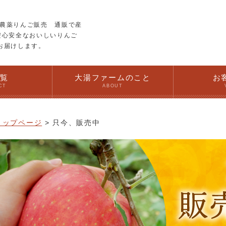
農薬りんご販売 通販で産
安心安全なおいしいりんご
お届けします。
一覧
大湯ファームのこと
お
CT
ABOUT
トップページ
只今、販売中