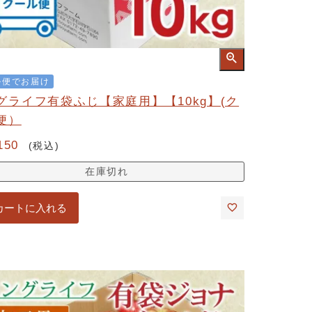
ル便でお届け
グライフ有袋ふじ【家庭用】【10kg】(ク
便）
150
税込
在庫切れ
カートに入れる