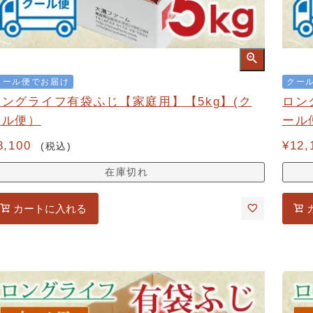
クール便でお届け
クー
ロングライフ有袋ふじ【家庭用】【5kg】(ク
ロン
ール便）
ール
8,100
¥
12,
税込
在庫切れ
カートに入れる