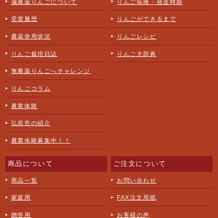
減農薬りんごについて
りんご収穫・発送時期
受賞履歴
りんごができるまで
農薬使用状況
りんごレシピ
りんご栽培日誌
りんご大辞典
無農薬りんごへチャレンジ
りんごコラム
農業体験
弘前市の紹介
農業体験募集中！！
商品について
ご注文について
商品一覧
お問い合わせ
家庭用
FAX注文用紙
贈答用
お客様の声