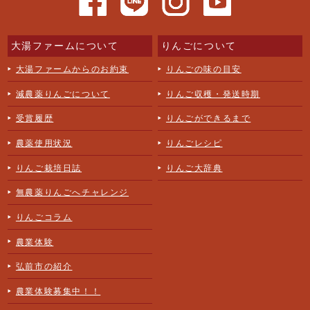
大湯ファームについて
りんごについて
大湯ファームからのお約束
りんごの味の目安
減農薬りんごについて
りんご収穫・発送時期
受賞履歴
りんごができるまで
農薬使用状況
りんごレシピ
りんご栽培日誌
りんご大辞典
無農薬りんごへチャレンジ
りんごコラム
農業体験
弘前市の紹介
農業体験募集中！！