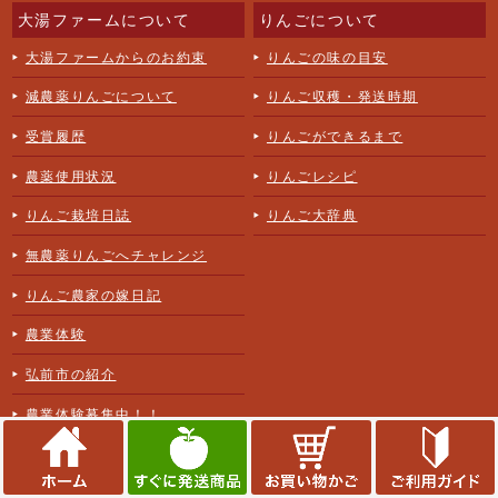
大湯ファームについて
りんごについて
大湯ファームからのお約束
りんごの味の目安
減農薬りんごについて
りんご収穫・発送時期
受賞履歴
りんごができるまで
農薬使用状況
りんごレシピ
りんご栽培日誌
りんご大辞典
無農薬りんごへチャレンジ
りんご農家の嫁日記
農業体験
弘前市の紹介
農業体験募集中！！
商品について
ご注文について