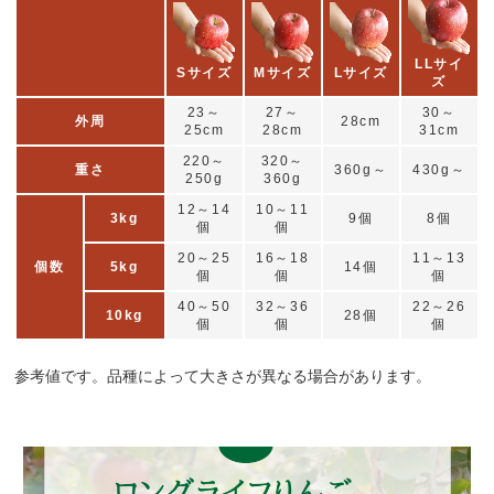
LLサイ
Sサイズ
Mサイズ
Lサイズ
ズ
23～
27～
30～
外周
28cm
25cm
28cm
31cm
220～
320～
重さ
360g～
430g～
250g
360g
12～14
10～11
3kg
9個
8個
個
個
20～25
16～18
11～13
個数
5kg
14個
個
個
個
40～50
32～36
22～26
10kg
28個
個
個
個
参考値です。品種によって大きさが異なる場合があります。