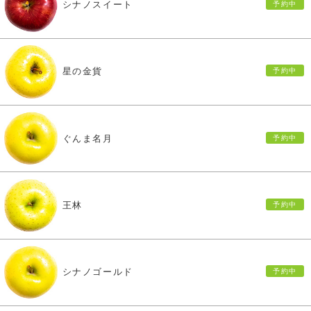
シナノスイート
星の金貨
ぐんま名月
王林
シナノゴールド