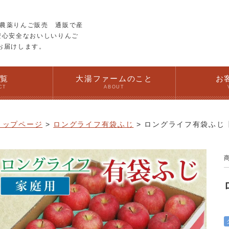
農薬りんご販売 通販で産
安心安全なおいしいりんご
お届けします。
一覧
大湯ファームのこと
お
CT
ABOUT
トップページ
ロングライフ有袋ふじ
ロングライフ有袋ふじ【