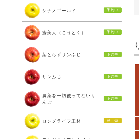
シナノゴールド
蜜美人（こうとく）
葉とらずサンふじ
サンふじ
農薬を一切使ってないり
んご
ロングライフ王林