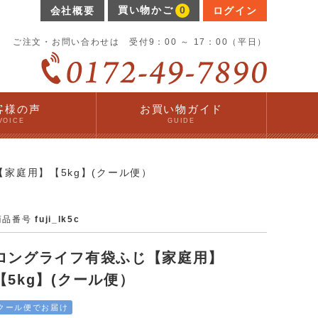
買い物かご
0
会社概要
ログイン
ご注文・お問い合わせは 受付9：00 ～ 17：00（平日）
客様の声
お買い物ガイド
VOICE
GUIDE
家庭用】【5kg】(クール便）
商品番号
fuji_lk5c
ロングライフ有袋ふじ【家庭用】
【5kg】(クール便）
クール便でお届け