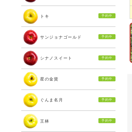
トキ
サンジョナゴールド
シナノスイート
星の金貨
ぐんま名月
王林