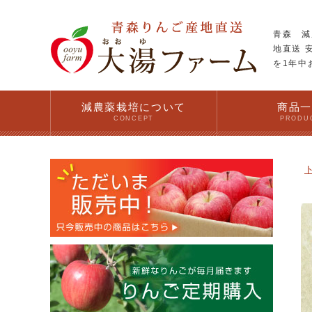
青森 減
地直送 
を1年中
減農薬栽培について
商品
CONCEPT
PRODU