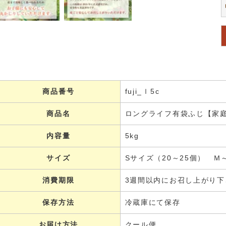
商品番号
fuji_ｌ5c
商品名
ロングライフ有袋ふじ【家
内容量
5kg
サイズ
Sサイズ（20～25個） Ｍ
消費期限
3週間以内にお召し上がり下
保存方法
冷蔵庫にて保存
お届け方法
クール便