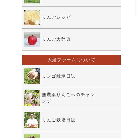
りんごレシピ
りんご大辞典
大湯ファームについて
リンゴ栽培日誌
無農薬りんごへのチャレ
ンジ
りんご栽培日誌