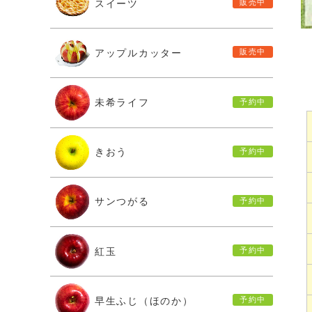
スイーツ
アップルカッター
未希ライフ
きおう
サンつがる
紅玉
早生ふじ（ほのか）