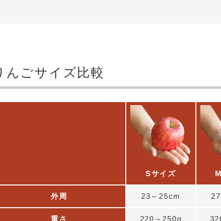
りんごサイズ比較
Sサイズ
外周
23～25cm
2
重さ
220～250g
32