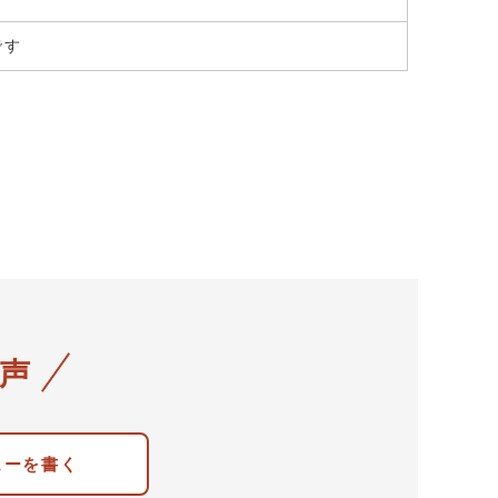
です
声
ューを書く