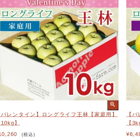
【バレンタイン】ロングライフ王林【家庭用】
【バ
10kg】
【3k
10,260
¥
6,4
税込