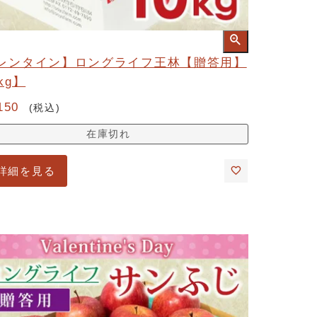
レンタイン】ロングライフ王林【贈答用】
kg】
150
税込
在庫切れ
詳細を見る