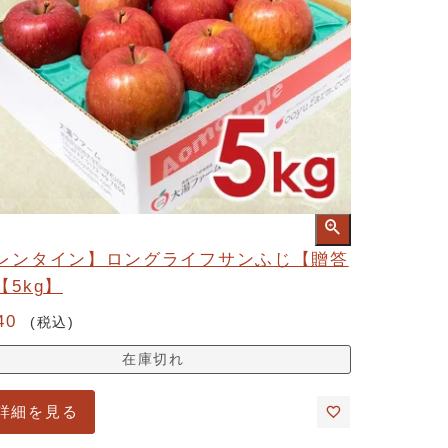
レンタイン】ロングライフサンふじ【贈答
【5kg】
40
税込
在庫切れ
詳細を見る