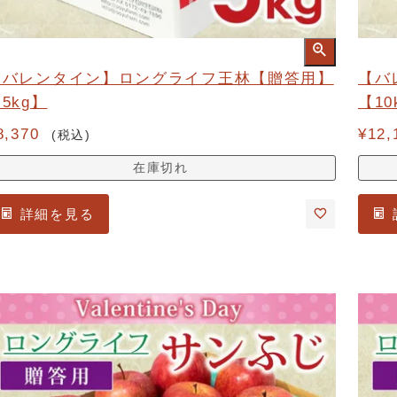
【バレンタイン】ロングライフ王林【贈答用】
【バ
5kg】
【10
8,370
¥
12,
税込
在庫切れ
詳細を見る