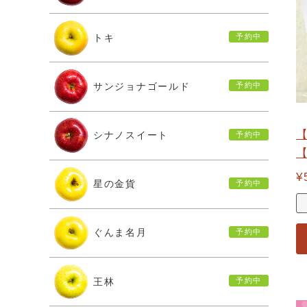
トキ
サンジョナゴールド
シナノスイート
【
¥
星の金貨
ぐんま名月
王林