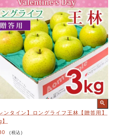
レンタイン】ロングライフ王林【贈答用】
g】
80
税込