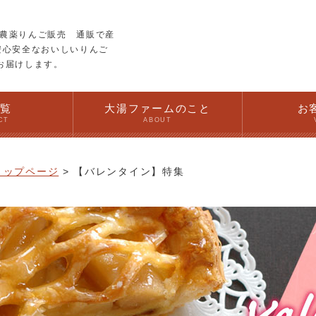
農薬りんご販売 通販で産
安心安全なおいしいりんご
お届けします。
一覧
大湯ファームのこと
お
CT
ABOUT
トップページ
【バレンタイン】特集