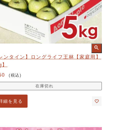
レンタイン】ロングライフ王林【家庭用】
g】
50
税込
在庫切れ
詳細を見る