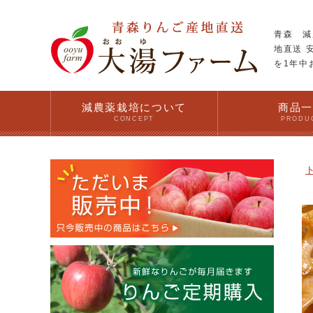
青森 減
地直送 
を1年中
減農薬栽培について
商品
CONCEPT
PRODU