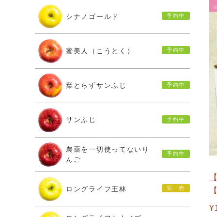
シナノゴールド
蜜美人（こうとく）
葉とらずサンふじ
サンふじ
農薬を一切使ってないり
んご
ロングライフ王林
【
¥