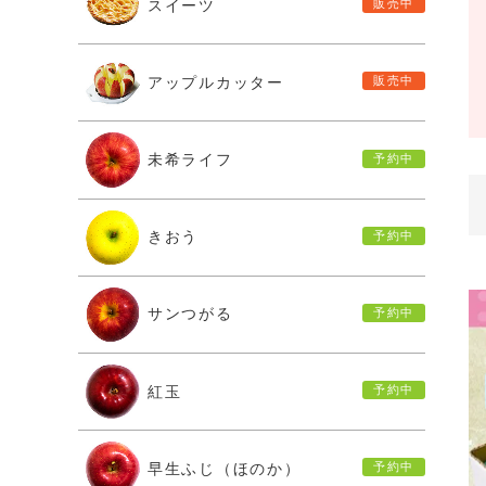
スイーツ
アップルカッター
未希ライフ
きおう
サンつがる
紅玉
早生ふじ（ほのか）