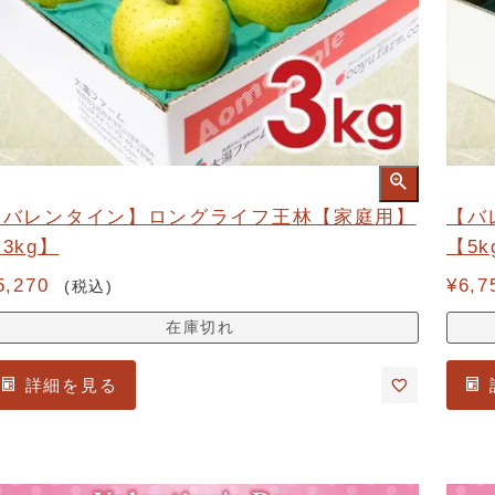
【バレンタイン】ロングライフ王林【家庭用】
【バ
3kg】
【5k
5,270
¥
6,7
税込
在庫切れ
詳細を見る