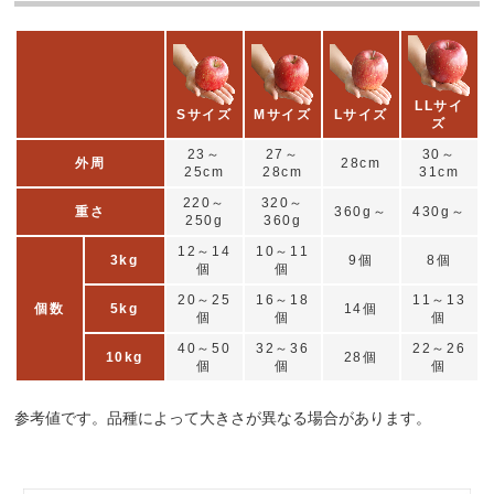
LLサイ
Sサイズ
Mサイズ
Lサイズ
ズ
23～
27～
30～
外周
28cm
25cm
28cm
31cm
220～
320～
重さ
360g～
430g～
250g
360g
12～14
10～11
3kg
9個
8個
個
個
20～25
16～18
11～13
個数
5kg
14個
個
個
個
40～50
32～36
22～26
10kg
28個
個
個
個
参考値です。品種によって大きさが異なる場合があります。