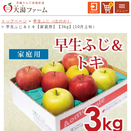
0
トップページ
早生ふじ（ほのか）
早生ふじ＆トキ【家庭用】【3kg】(10月上旬）