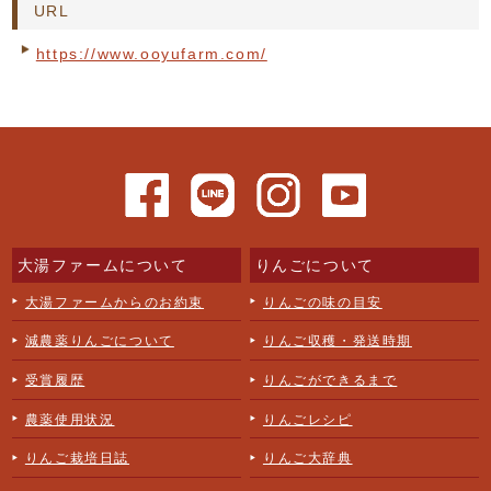
URL
https://www.ooyufarm.com/
大湯ファームについて
りんごについて
大湯ファームからのお約束
りんごの味の目安
減農薬りんごについて
りんご収穫・発送時期
受賞履歴
りんごができるまで
農薬使用状況
りんごレシピ
りんご栽培日誌
りんご大辞典