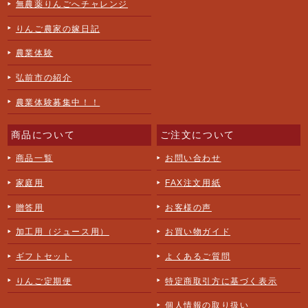
無農薬りんごへチャレンジ
りんご農家の嫁日記
農業体験
弘前市の紹介
農業体験募集中！！
商品について
ご注文について
商品一覧
お問い合わせ
家庭用
FAX注文用紙
贈答用
お客様の声
加工用（ジュース用）
お買い物ガイド
ギフトセット
よくあるご質問
りんご定期便
特定商取引方に基づく表示
個人情報の取り扱い