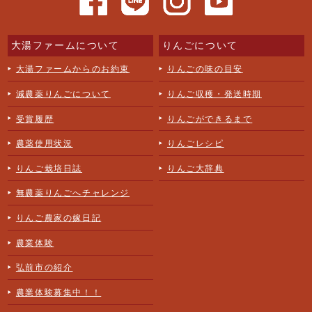
大湯ファームについて
りんごについて
大湯ファームからのお約束
りんごの味の目安
減農薬りんごについて
りんご収穫・発送時期
受賞履歴
りんごができるまで
農薬使用状況
りんごレシピ
りんご栽培日誌
りんご大辞典
無農薬りんごへチャレンジ
りんご農家の嫁日記
農業体験
弘前市の紹介
農業体験募集中！！