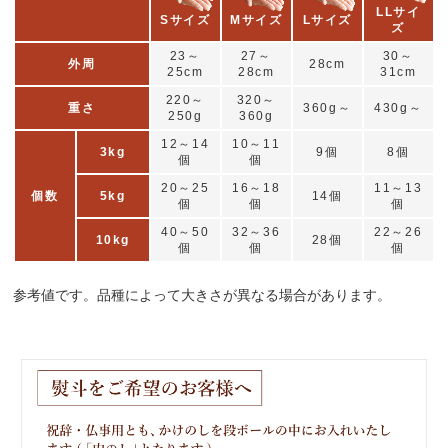
LLサイ
Sサイズ
Mサイズ
Lサイズ
ズ
23～
27～
30～
外周
28cm
25cm
28cm
31cm
220～
320～
重さ
360g～
430g～
250g
360g
12～14
10～11
3kg
9個
8個
個
個
20～25
16～18
11～13
個数
5kg
14個
個
個
個
40～50
32～36
22～26
10kg
28個
個
個
個
参考値です。品種によって大きさが異なる場合があります。