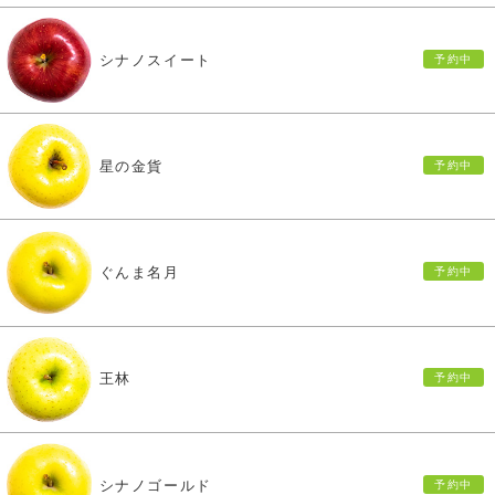
シナノスイート
星の金貨
ぐんま名月
王林
シナノゴールド