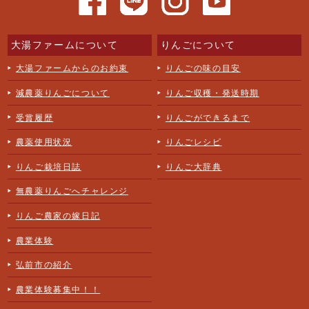
大湯ファームについて
りんごについて
大湯ファームからのお約束
りんごの味の目安
減農薬りんごについて
りんご収穫・発送時期
受賞履歴
りんごができるまで
農薬使用状況
りんごレシピ
りんご栽培日誌
りんご大辞典
無農薬りんごへチャレンジ
りんご農家の嫁日記
農業体験
弘前市の紹介
農業体験募集中！！