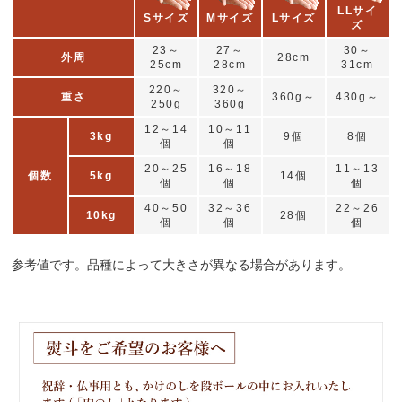
LLサイ
Sサイズ
Mサイズ
Lサイズ
ズ
23～
27～
30～
外周
28cm
25cm
28cm
31cm
220～
320～
重さ
360g～
430g～
250g
360g
12～14
10～11
3kg
9個
8個
個
個
20～25
16～18
11～13
個数
5kg
14個
個
個
個
40～50
32～36
22～26
10kg
28個
個
個
個
参考値です。品種によって大きさが異なる場合があります。