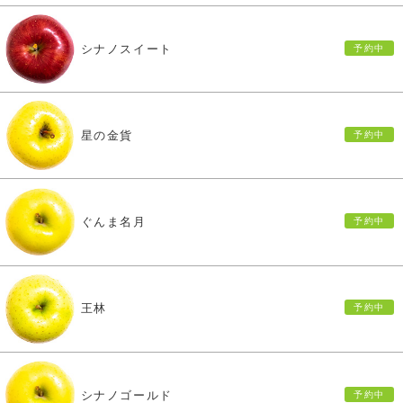
シナノスイート
星の金貨
ぐんま名月
王林
シナノゴールド