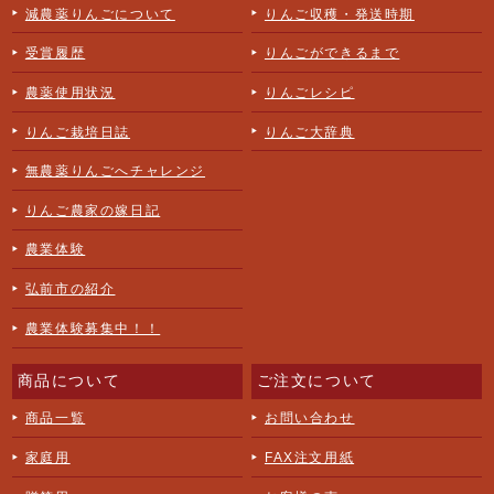
減農薬りんごについて
りんご収穫・発送時期
受賞履歴
りんごができるまで
農薬使用状況
りんごレシピ
りんご栽培日誌
りんご大辞典
無農薬りんごへチャレンジ
りんご農家の嫁日記
農業体験
弘前市の紹介
農業体験募集中！！
商品について
ご注文について
商品一覧
お問い合わせ
家庭用
FAX注文用紙