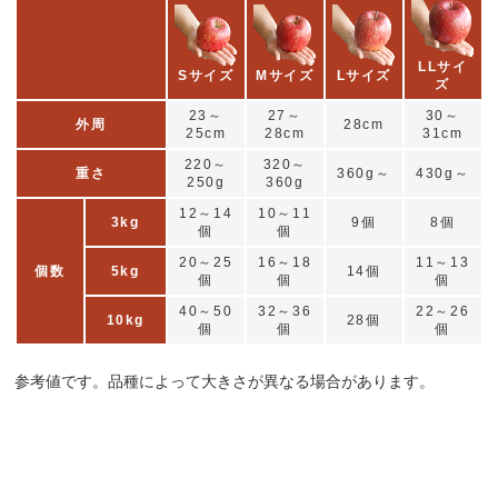
LLサイ
Sサイズ
Mサイズ
Lサイズ
ズ
23～
27～
30～
外周
28cm
25cm
28cm
31cm
220～
320～
重さ
360g～
430g～
250g
360g
12～14
10～11
3kg
9個
8個
個
個
20～25
16～18
11～13
個数
5kg
14個
個
個
個
40～50
32～36
22～26
10kg
28個
個
個
個
参考値です。品種によって大きさが異なる場合があります。