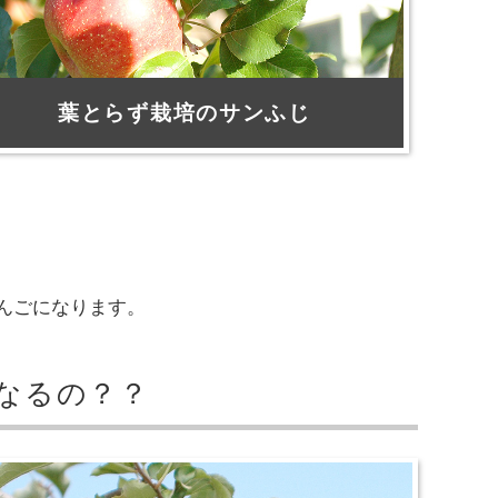
葉とらず栽培のサンふじ
んごになります。
なるの？？