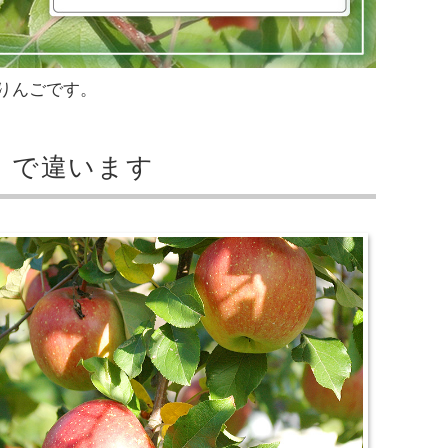
りんごです。
！で違います