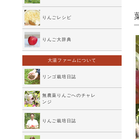
りんごレシピ
りんご大辞典
大湯ファームについて
リンゴ栽培日誌
無農薬りんごへのチャレ
ンジ
りんご栽培日誌