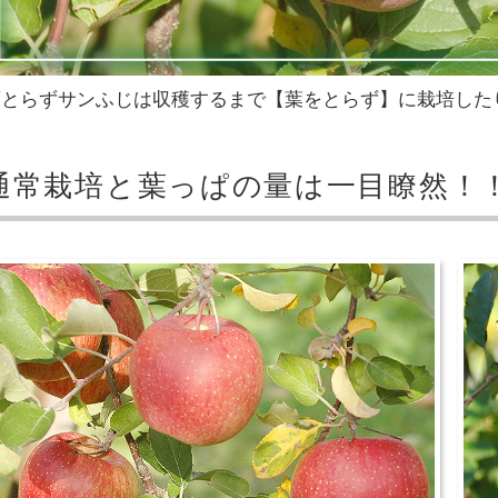
葉とらずサンふじは収穫するまで【葉をとらず】に栽培した
通常栽培と葉っぱの量は一目瞭然！