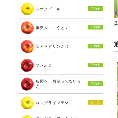
シナノゴールド
蜜美人（こうとく）
葉とらずサンふじ
サンふじ
農薬を一切使ってないり
んご
ロングライフ王林