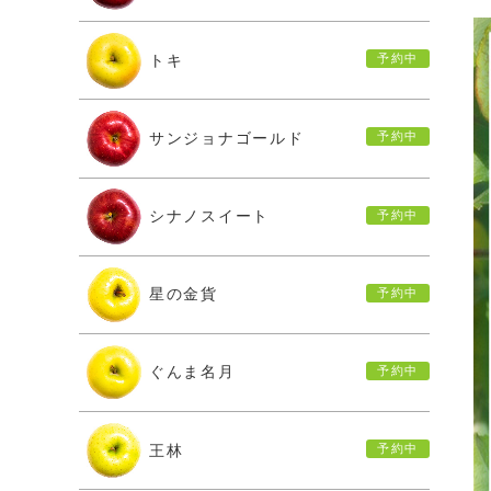
トキ
サンジョナゴールド
シナノスイート
星の金貨
ぐんま名月
王林