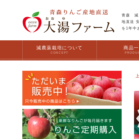
青森 減
地直送 
を1年中
減農薬栽培について
商品
CONCEPT
PRODU