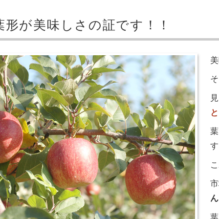
葉形が美味しさの証です！！
美
そ
見
と
葉
す
こ
市
ん
葉