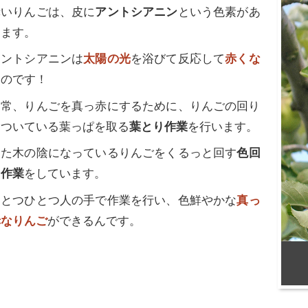
赤いりんごは、皮に
アントシアニン
という色素があ
ります。
アントシアニンは
太陽の光
を浴びて反応して
赤くな
る
のです！
通常、りんごを真っ赤にするために、りんごの回り
についている葉っぱを取る
葉とり作業
を行います。
また木の陰になっているりんごをくるっと回す
色回
し作業
をしています。
ひとつひとつ人の手で作業を行い、色鮮やかな
真っ
赤なりんご
ができるんです。