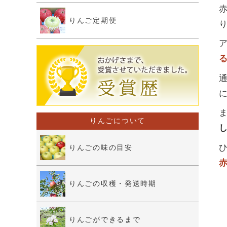
りんご定期便
りんごについて
りんごの味の目安
りんごの収穫・発送時期
りんごができるまで