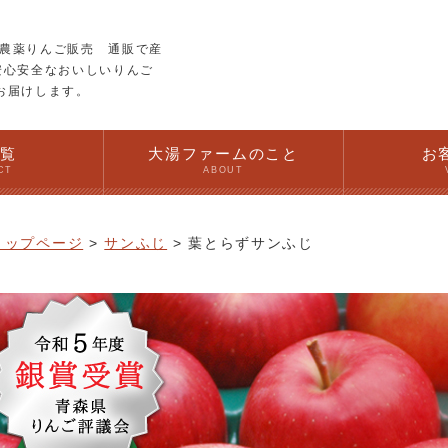
農薬りんご販売 通販で産
安心安全なおいしいりんご
お届けします。
一覧
大湯ファームのこと
お
CT
ABOUT
トップページ
サンふじ
葉とらずサンふじ