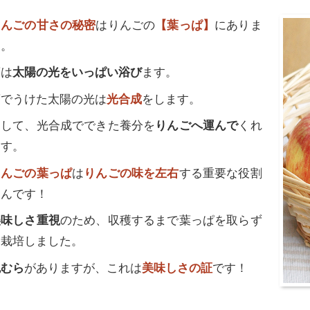
りんごの甘さの秘密
はりんごの
【葉っぱ】
にありま
す。
葉は
太陽の光をいっぱい浴び
ます。
葉でうけた太陽の光は
光合成
をします。
そして、光合成でできた養分を
りんごへ運んで
くれ
ます。
りんごの葉っぱ
は
りんごの味を左右
する重要な役割
なんです！
美味しさ重視
のため、収穫するまで葉っぱを取らず
に栽培しました。
色むら
がありますが、これは
美味しさの証
です！