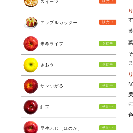
スイーツ
アップルカッター
未希ライフ
きおう
サンつがる
紅玉
早生ふじ（ほのか）