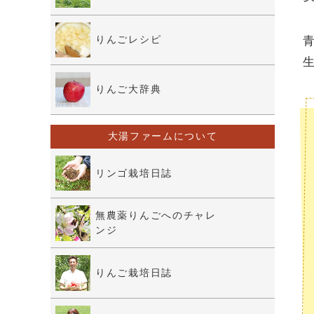
りんごレシピ
りんご大辞典
大湯ファームについて
リンゴ栽培日誌
無農薬りんごへのチャレ
ンジ
りんご栽培日誌