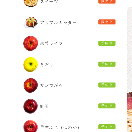
スイーツ
アップルカッター
未希ライフ
きおう
サンつがる
紅玉
早生ふじ（ほのか）