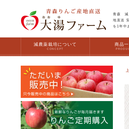
青森 減
地直送 
を1年中
減農薬栽培について
商品
CONCEPT
PRODU