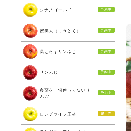
シナノゴールド
蜜美人（こうとく）
葉とらずサンふじ
サンふじ
農薬を一切使ってないり
んご
ロングライフ王林