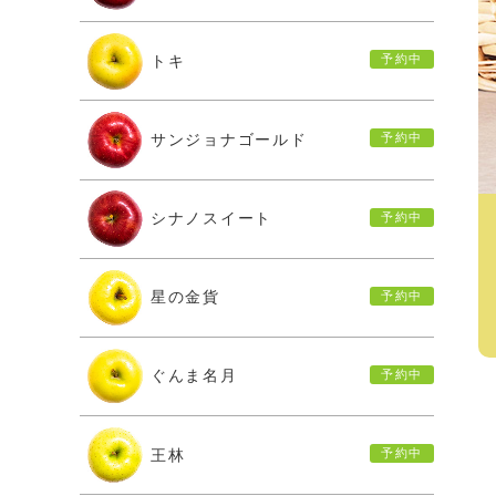
トキ
サンジョナゴールド
シナノスイート
星の金貨
ぐんま名月
王林