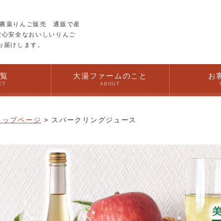
農薬りんご販売 通販で産
安心安全なおいしいりんご
お届けします。
一覧
大湯ファームのこと
お
CT
ABOUT
トップページ
スパークリングジュース