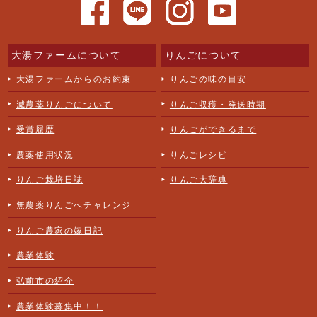
大湯ファームについて
りんごについて
大湯ファームからのお約束
りんごの味の目安
減農薬りんごについて
りんご収穫・発送時期
受賞履歴
りんごができるまで
農薬使用状況
りんごレシピ
りんご栽培日誌
りんご大辞典
無農薬りんごへチャレンジ
りんご農家の嫁日記
農業体験
弘前市の紹介
農業体験募集中！！