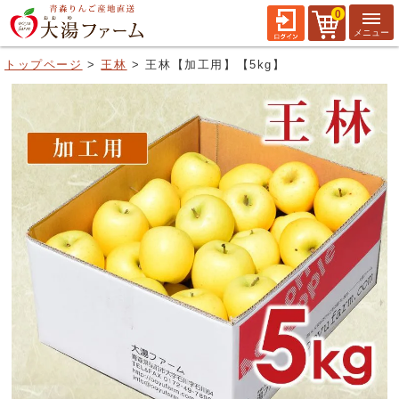
0
トップページ
王林
王林【加工用】【5kg】