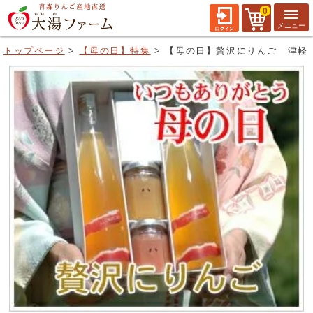
0
トップページ
【母の日】特集
【母の日】贅沢にりんご 津軽