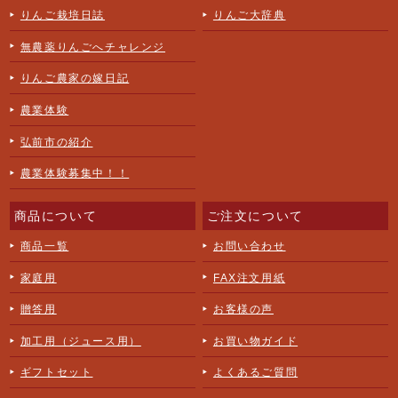
りんご栽培日誌
りんご大辞典
無農薬りんごへチャレンジ
りんご農家の嫁日記
農業体験
弘前市の紹介
農業体験募集中！！
商品について
ご注文について
商品一覧
お問い合わせ
家庭用
FAX注文用紙
贈答用
お客様の声
加工用（ジュース用）
お買い物ガイド
ギフトセット
よくあるご質問