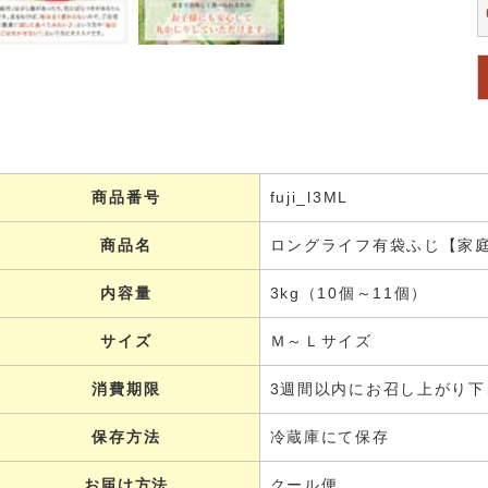
商品番号
fuji_l3ML
商品名
ロングライフ有袋ふじ【家
内容量
3kg（10個～11個）
サイズ
Ｍ～Ｌサイズ
消費期限
3週間以内にお召し上がり下
保存方法
冷蔵庫にて保存
お届け方法
クール便