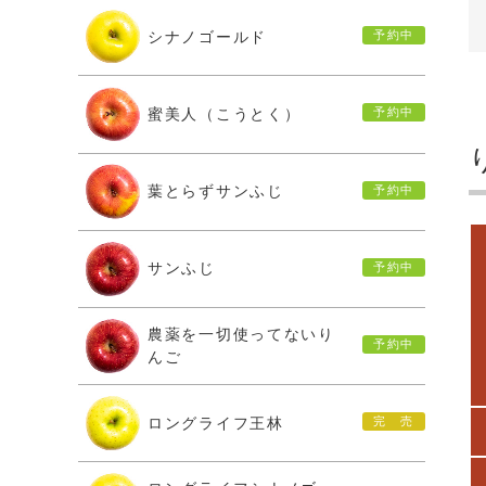
シナノゴールド
蜜美人（こうとく）
葉とらずサンふじ
サンふじ
農薬を一切使ってないり
んご
ロングライフ王林