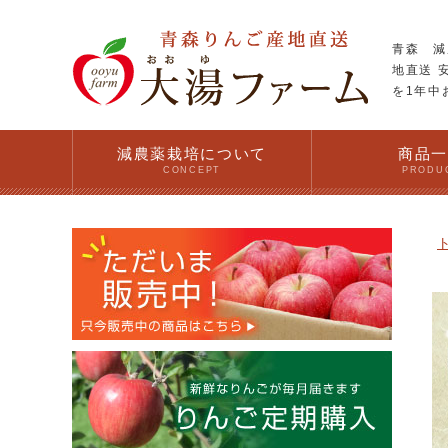
青森 減
地直送 
を1年中
減農薬栽培について
商品
CONCEPT
PRODU