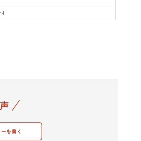
です
声
ューを書く