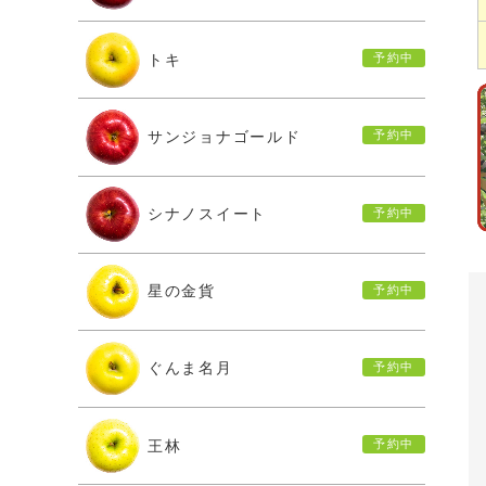
トキ
サンジョナゴールド
シナノスイート
星の金貨
ぐんま名月
王林