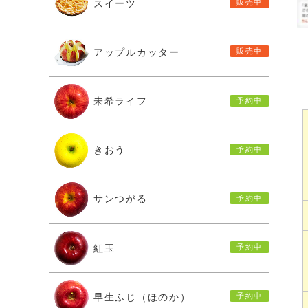
スイーツ
アップルカッター
未希ライフ
きおう
サンつがる
紅玉
早生ふじ（ほのか）