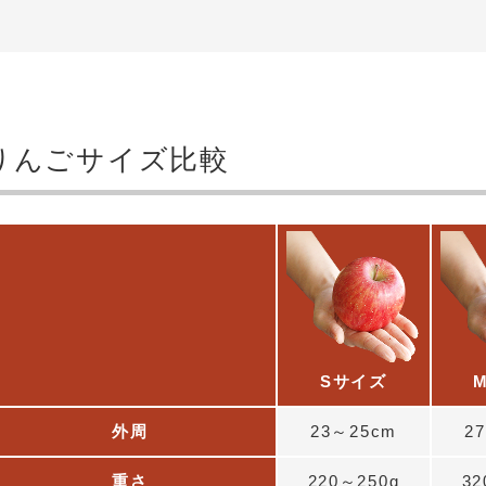
りんごサイズ比較
Sサイズ
外周
23～25cm
2
重さ
220～250g
32