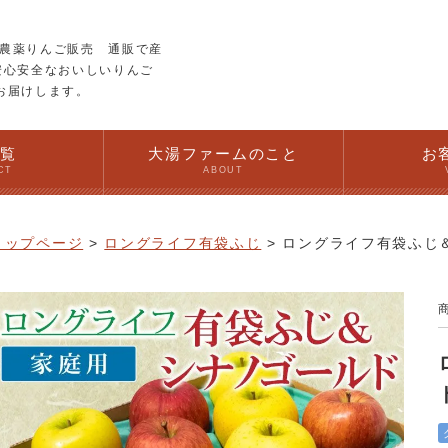
農薬りんご販売 通販で産
安心安全なおいしいりんご
お届けします。
一覧
大湯ファームのこと
お
CT
ABOUT
トップページ
ロングライフ有袋ふじ
ロングライフ有袋ふじ＆