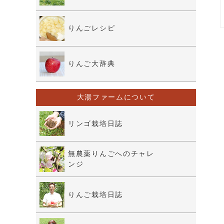
りんごレシピ
りんご大辞典
大湯ファームについて
リンゴ栽培日誌
無農薬りんごへのチャレ
ンジ
りんご栽培日誌