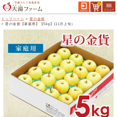
0
トップページ
星の金貨
星の金貨【家庭用】【5kg】(11月上旬）