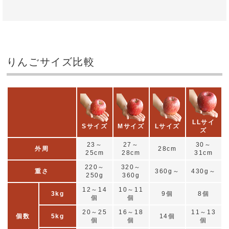
りんごサイズ比較
LLサイ
Sサイズ
Mサイズ
Lサイズ
ズ
23～
27～
30～
外周
28cm
25cm
28cm
31cm
220～
320～
重さ
360g～
430g～
250g
360g
12～14
10～11
3kg
9個
8個
個
個
20～25
16～18
11～13
個数
5kg
14個
個
個
個