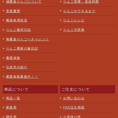
減農薬りんごについて
りんご収穫・発送時期
受賞履歴
りんごができるまで
農薬使用状況
りんごレシピ
りんご栽培日誌
りんご大辞典
無農薬りんごへチャレンジ
りんご農家の嫁日記
農業体験
弘前市の紹介
農業体験募集中！！
商品について
ご注文について
商品一覧
お問い合わせ
家庭用
FAX注文用紙
贈答用
お客様の声