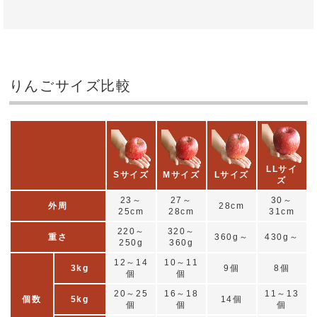
りんごサイズ比較
LLサイ
Sサイズ
Mサイズ
Lサイズ
ズ
23～
27～
30～
外周
28cm
25cm
28cm
31cm
220～
320～
重さ
360g～
430g～
250g
360g
12～14
10～11
3kg
9個
8個
個
個
20～25
16～18
11～13
個数
5kg
14個
個
個
個