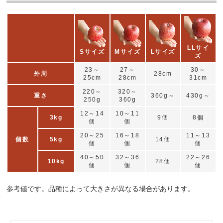
LLサイ
Sサイズ
Mサイズ
Lサイズ
ズ
23～
27～
30～
外周
28cm
25cm
28cm
31cm
220～
320～
重さ
360g～
430g～
250g
360g
12～14
10～11
3kg
9個
8個
個
個
20～25
16～18
11～13
個数
5kg
14個
個
個
個
40～50
32～36
22～26
10kg
28個
個
個
個
参考値です。品種によって大きさが異なる場合があります。