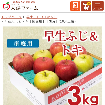
0
トップページ
早生ふじ（ほのか）
早生ふじ＆トキ【家庭用】【3kg】(10月上旬）