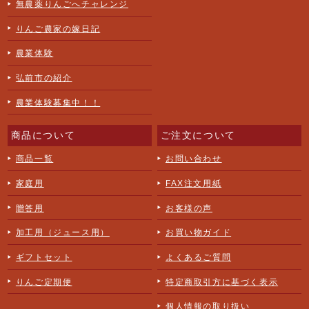
無農薬りんごへチャレンジ
りんご農家の嫁日記
農業体験
弘前市の紹介
農業体験募集中！！
商品について
ご注文について
商品一覧
お問い合わせ
家庭用
FAX注文用紙
贈答用
お客様の声
加工用（ジュース用）
お買い物ガイド
ギフトセット
よくあるご質問
りんご定期便
特定商取引方に基づく表示
個人情報の取り扱い