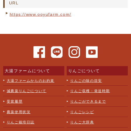
URL
https://www.ooyufarm.com/
大湯ファームについて
りんごについて
大湯ファームからのお約束
りんごの味の目安
減農薬りんごについて
りんご収穫・発送時期
受賞履歴
りんごができるまで
農薬使用状況
りんごレシピ
りんご栽培日誌
りんご大辞典