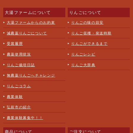
大湯ファームについて
りんごについて
大湯ファームからのお約束
りんごの味の目安
減農薬りんごについて
りんご収穫・発送時期
受賞履歴
りんごができるまで
農薬使用状況
りんごレシピ
りんご栽培日誌
りんご大辞典
無農薬りんごへチャレンジ
りんごコラム
農業体験
弘前市の紹介
農業体験募集中！！
商品について
ご注文について