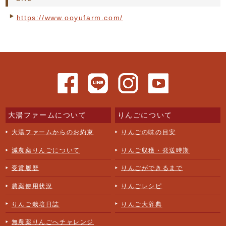
https://www.ooyufarm.com/
大湯ファームについて
りんごについて
大湯ファームからのお約束
りんごの味の目安
減農薬りんごについて
りんご収穫・発送時期
受賞履歴
りんごができるまで
農薬使用状況
りんごレシピ
りんご栽培日誌
りんご大辞典
無農薬りんごへチャレンジ