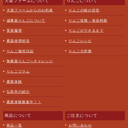
大湯ファームについて
りんごについて
大湯ファームからのお約束
りんごの味の目安
減農薬りんごについて
りんご収穫・発送時期
受賞履歴
りんごができるまで
農薬使用状況
りんごレシピ
りんご栽培日誌
りんご大辞典
無農薬りんごへチャレンジ
りんごコラム
農業体験
弘前市の紹介
農業体験募集中！！
商品について
ご注文について
商品一覧
お問い合わせ