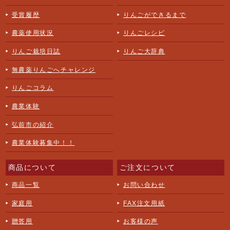
受賞履歴
りんごができるまで
農薬使用状況
りんごレシピ
りんご栽培日誌
りんご大辞典
無農薬りんごへチャレンジ
りんごコラム
農業体験
弘前市の紹介
農業体験募集中！！
商品について
ご注文について
商品一覧
お問い合わせ
家庭用
FAX注文用紙
贈答用
お客様の声