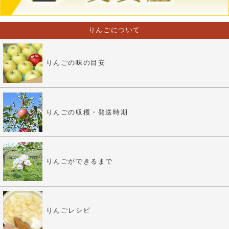
りんごについて
りんごの味の目安
りんごの収穫・発送時期
りんごができるまで
りんごレシピ