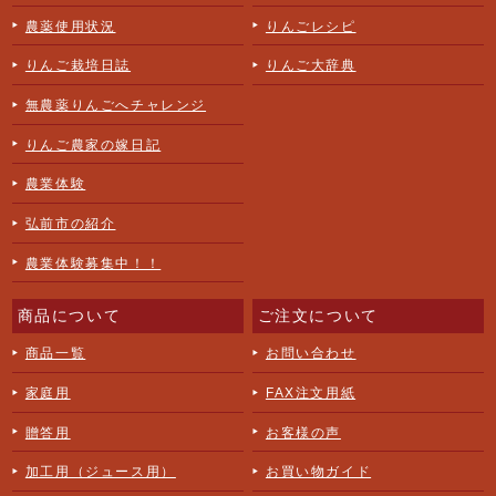
農薬使用状況
りんごレシピ
りんご栽培日誌
りんご大辞典
無農薬りんごへチャレンジ
りんご農家の嫁日記
農業体験
弘前市の紹介
農業体験募集中！！
商品について
ご注文について
商品一覧
お問い合わせ
家庭用
FAX注文用紙
贈答用
お客様の声
加工用（ジュース用）
お買い物ガイド