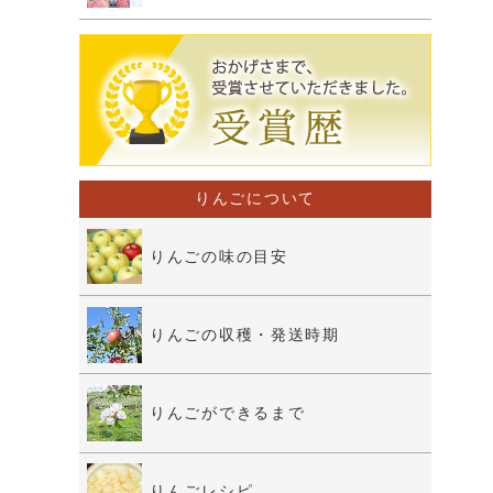
りんごについて
りんごの味の目安
りんごの収穫・発送時期
りんごができるまで
りんごレシピ