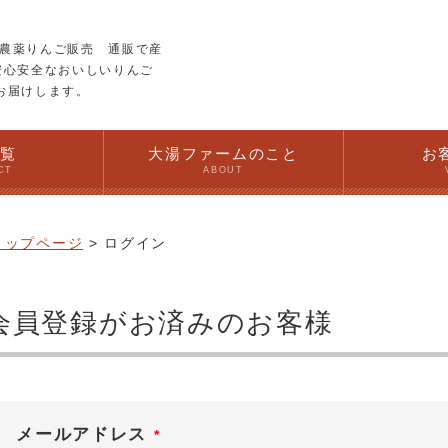
農薬りんご販売 通販で産
安心安全なおいしいりんご
お届けします。
一覧
大湯ファームのこと
お
CT
ABOUT
トップページ
ログイン
会員登録がお済みのお客様
メールアドレス
(