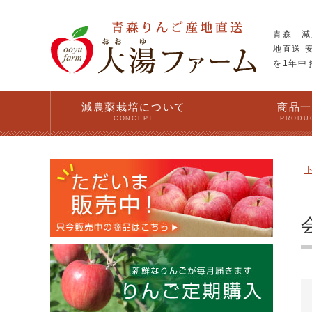
青森 減
地直送 
を1年中
減農薬栽培について
商品
CONCEPT
PRODU