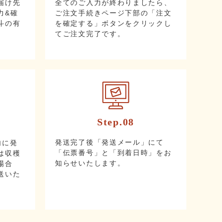
届け先
全てのご入力が終わりましたら、
力&確
ご注文手続きページ下部の「注文
斗の有
を確定する」ボタンをクリックし
てご注文完了です。
Step.08
発送完了後「発送メール」にて
内に発
「伝票番号」と「到着日時」をお
は収穫
知らせいたします。
場合
送いた