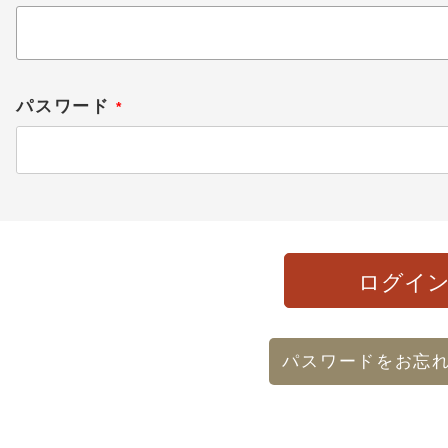
必
須
)
パスワード
(
必
須
)
ログイ
パスワードをお忘