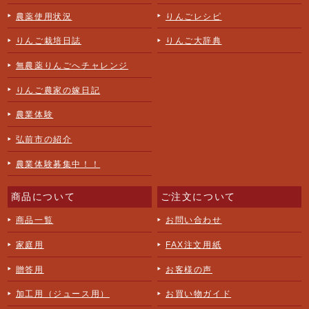
農薬使用状況
りんごレシピ
りんご栽培日誌
りんご大辞典
無農薬りんごへチャレンジ
りんご農家の嫁日記
農業体験
弘前市の紹介
農業体験募集中！！
商品について
ご注文について
商品一覧
お問い合わせ
家庭用
FAX注文用紙
贈答用
お客様の声
加工用（ジュース用）
お買い物ガイド