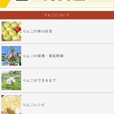
りんごについて
りんごの味の目安
りんごの収穫・発送時期
りんごができるまで
りんごレシピ